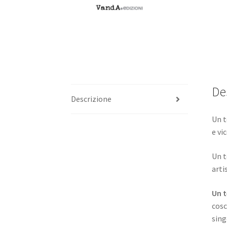
De
Descrizione
Un t
e vi
Un t
arti
Un t
cosc
sing