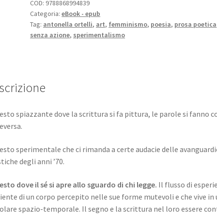
quantità
COD:
9788868994839
Categoria:
eBook - epub
Tag:
antonella ortelli
,
art
,
femminismo
,
poesia
,
prosa poetica
senza azione
,
sperimentalismo
scrizione
esto spiazzante dove la scrittura si fa pittura, le parole si fanno c
ceversa.
esto sperimentale che ci rimanda a certe audacie delle avanguardi
stiche degli anni ’70.
esto dove il sé si apre allo sguardo di chi legge.
Il flusso di esper
iente di un corpo percepito nelle sue forme mutevoli e che vive in
olare spazio-temporale. Il segno e la scrittura nel loro essere con