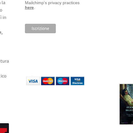
 la
Mailchimp's privacy practices
here
.
po
ì in
e,
ttura
tico