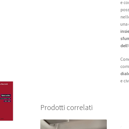
e co
poss
nell
una 
insi
sfum
dell
Cond
come
dial
e civ
Prodotti correlati