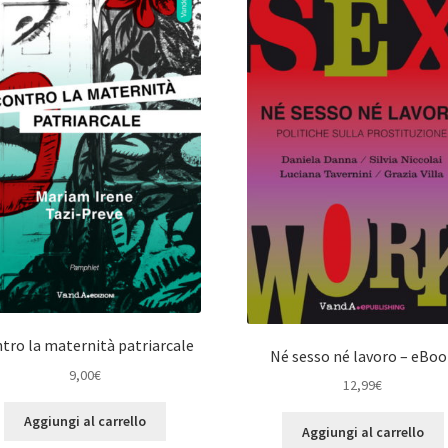
tro la maternità patriarcale
Né sesso né lavoro – eBo
9,00
€
12,99
€
Aggiungi al carrello
Aggiungi al carrello