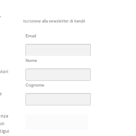
,
Iscrizione alla newsletter di VandA
Email
Nome
olori
Cognome
e
ienza
 un
tigui