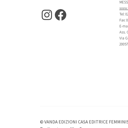
MESS
www.m
Instagram
Facebook
Tel: 0
Fax: 
E-mai
Ass. C
Via G.
20057
© VANDA EDIZIONI CASA EDITRICE FEMMINI