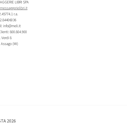
AGGERIE LIBRI SPA
essaggerielibri.it
2.45774.1 r.a.
02.84406036
l: info@meli.it
lienti: 800.804.900
 Verdi 8
 Assago (MI)
STA 2026