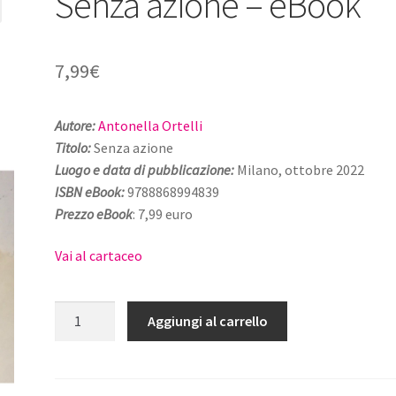
Senza azione – eBook
7,99
€
Autore:
Antonella Ortelli
Titolo:
Senza azione
Luogo e data di pubblicazione:
Milano, ottobre 2022
ISBN eBook:
9788868994839
Prezzo eBook
: 7,99 euro
Vai al cartaceo
Senza
Aggiungi al carrello
azione
-
eBook