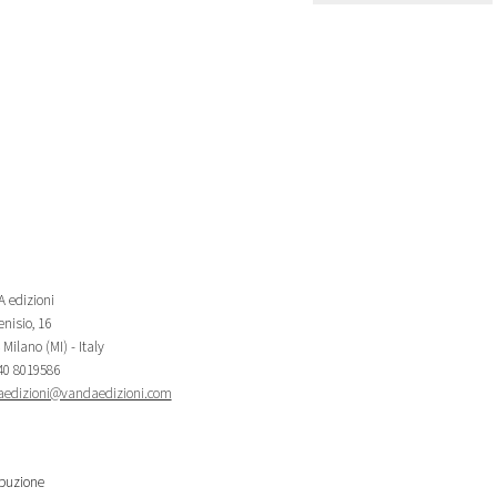
 edizioni
nisio, 16
Milano (MI) - Italy
340 8019586
edizioni@vandaedizioni.com
ibuzione