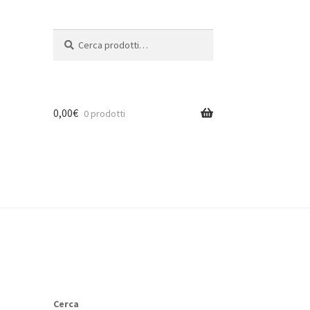
Cerca:
Cerca
0,00
€
0 prodotti
Cerca