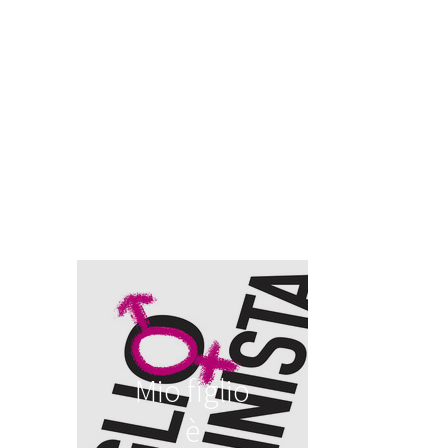
Mio figlio
è