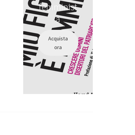
femminist
a
Acquista
ora