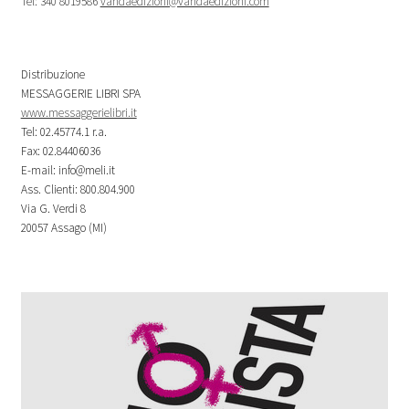
Tel: 340 8019586
vandaedizioni@vandaedizioni.com
Distribuzione
MESSAGGERIE LIBRI SPA
www.messaggerielibri.it
Tel: 02.45774.1 r.a.
Fax: 02.84406036
E-mail: info@meli.it
Ass. Clienti: 800.804.900
Via G. Verdi 8
20057 Assago (MI)