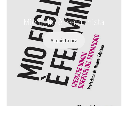
Mio figlio è femminista
Acquista ora