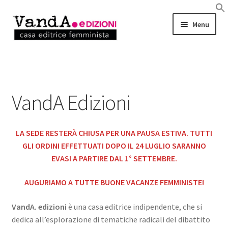
Vai
Vai
Menu
alla
al
navigazione
contenuto
LIBRI
EBOOK
VandA Edizioni
AUTRICI e AUTORI
LA SEDE RESTERÀ CHIUSA PER UNA PAUSA ESTIVA. TUTTI
EVENTI
GLI ORDINI EFFETTUATI DOPO IL 24 LUGLIO SARANNO
EVASI A PARTIRE DAL 1° SETTEMBRE.
RASSEGNA STAMPA
AUGURIAMO A TUTTE BUONE VACANZE FEMMINISTE!
CHI SIAMO
VandA. edizioni
è una casa editrice indipendente, che si
dedica all’esplorazione di tematiche radicali del dibattito