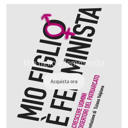
Mio figlio è femminista
Acquista ora