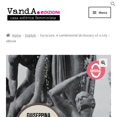
Vai
Vai
Menu
alla
al
navigazione
contenuto
LIBRI
Home
English
Syracuse. A sentimental dictionary of a city –
eBook
EBOOK
AUTRICI e AUTORI
EVENTI
RASSEGNA STAMPA
CHI SIAMO