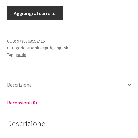
Syracuse.
Aggiungi al carrello
A
sentimental
dictionary
of
COD:
9788868992415
Categorie:
eBook - epub
,
English
a
Tag:
guide
city
-
eBook
quantità
Descrizione
Recensioni (0)
Descrizione