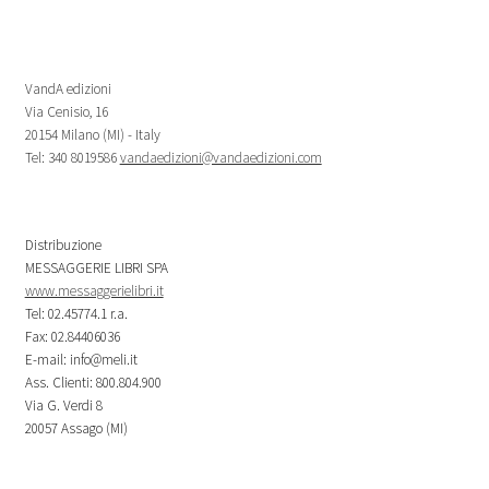
VandA edizioni
Via Cenisio, 16
20154 Milano (MI) - Italy
Tel: 340 8019586
vandaedizioni@vandaedizioni.com
Distribuzione
MESSAGGERIE LIBRI SPA
www.messaggerielibri.it
Tel: 02.45774.1 r.a.
Fax: 02.84406036
E-mail: info@meli.it
Ass. Clienti: 800.804.900
Via G. Verdi 8
20057 Assago (MI)