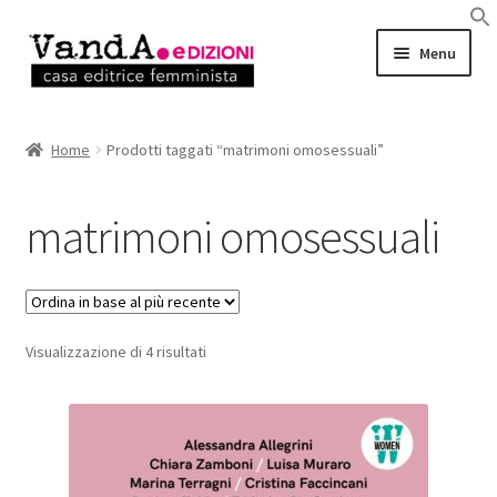
Vai
Vai
Menu
alla
al
navigazione
contenuto
LIBRI
Home
Prodotti taggati “matrimoni omosessuali”
EBOOK
matrimoni omosessuali
AUTRICI e AUTORI
EVENTI
Ordina
Visualizzazione di 4 risultati
RASSEGNA STAMPA
in
base
CHI SIAMO
al
più
recente