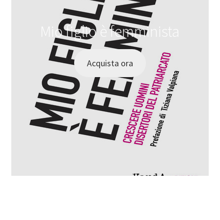
Mio figlio è femminista
Acquista ora