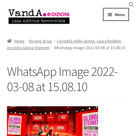
Vai
Vai
Menu
alla
al
navigazione
contenuto
LIBRI
Home
Dicono di noi
L’eredità delle donne. Laura Boldrini
incontra Gloria Steinem
WhatsApp Image 2022-03-08 at 15.08.10
EBOOK
AUTRICI e AUTORI
WhatsApp Image 2022-
EVENTI
03-08 at 15.08.10
RASSEGNA STAMPA
CHI SIAMO