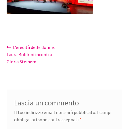
Navigazione
Articolo
L’eredità delle donne.
precedente:
Laura Boldrini incontra
articoli
Gloria Steinem
Lascia un commento
Il tuo indirizzo email non sarà pubblicato.
I campi
obbligatori sono contrassegnati
*