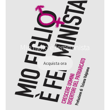
Mio figlio è femminista
Acquista ora