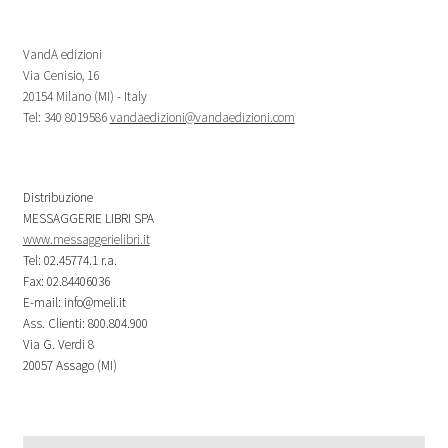
VandA edizioni
Via Cenisio, 16
20154 Milano (MI) - Italy
Tel: 340 8019586
vandaedizioni@vandaedizioni.com
Distribuzione
MESSAGGERIE LIBRI SPA
www.messaggerielibri.it
Tel: 02.45774.1 r.a.
Fax: 02.84406036
E-mail: info@meli.it
Ass. Clienti: 800.804.900
Via G. Verdi 8
20057 Assago (MI)