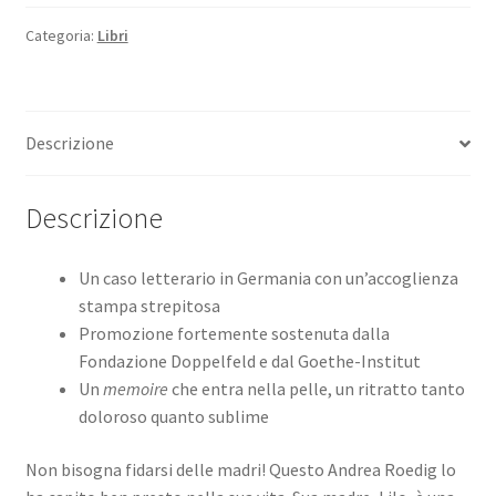
ti
puoi
Categoria:
Libri
fidare
quantità
Descrizione
Descrizione
Un caso letterario in Germania con un’accoglienza
stampa strepitosa
Promozione fortemente sostenuta dalla
Fondazione Doppelfeld e dal Goethe-Institut
Un
memoire
che entra nella pelle, un ritratto tanto
doloroso quanto sublime
Non bisogna fidarsi delle madri! Questo Andrea Roedig lo