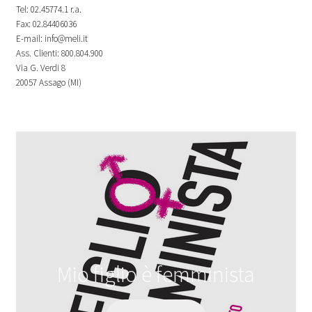
Tel: 02.45774.1 r.a.
Fax: 02.84406036
E-mail: info@meli.it
Ass. Clienti: 800.804.900
Via G. Verdi 8
20057 Assago (MI)
Mio figlio è femminista