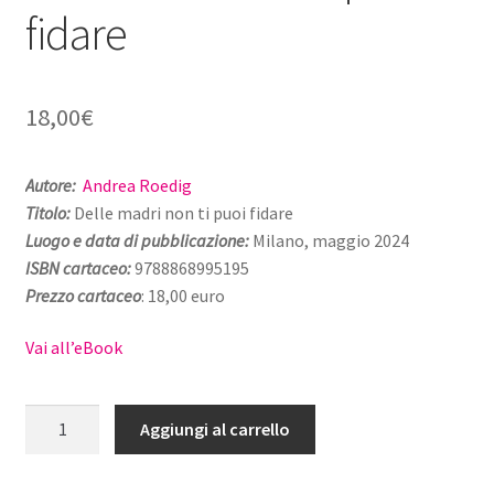
fidare
18,00
€
Autore:
Andrea Roedig
Titolo:
Delle madri non ti puoi fidare
Luogo e data di pubblicazione:
Milano, maggio 2024
ISBN cartaceo:
9788868995195
Prezzo cartaceo
: 18,00 euro
Vai all’eBook
Delle
Aggiungi al carrello
madri
non