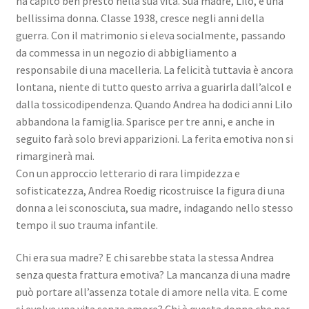
ha capito ben presto nella sua vita. Sua madre, Lilo, è una
bellissima donna. Classe 1938, cresce negli anni della
guerra. Con il matrimonio si eleva socialmente, passando
da commessa in un negozio di abbigliamento a
responsabile di una macelleria. La felicità tuttavia è ancora
lontana, niente di tutto questo arriva a guarirla dall’alcol e
dalla tossicodipendenza. Quando Andrea ha dodici anni Lilo
abbandona la famiglia. Sparisce per tre anni, e anche in
seguito farà solo brevi apparizioni. La ferita emotiva non si
rimarginerà mai.
Con un approccio letterario di rara limpidezza e
sofisticatezza, Andrea Roedig ricostruisce la figura di una
donna a lei sconosciuta, sua madre, indagando nello stesso
tempo il suo trauma infantile.
Chi era sua madre? E chi sarebbe stata la stessa Andrea
senza questa frattura emotiva? La mancanza di una madre
può portare all’assenza totale di amore nella vita. E come