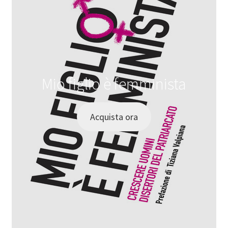
Mio figlio è femminista
Acquista ora