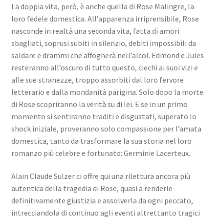
La doppia vita, però, è anche quella di Rose Malingre, la
loro fedele domestica. All’apparenza irriprensibile, Rose
nasconde in realtà una seconda vita, fatta di amori
sbagliati, soprusi subiti in silenzio, debiti impossibili da
saldare e drammi che affogherà nell’alcol. Edmond e Jules
resteranno all’oscuro di tutto questo, ciechi ai suoi vizi e
alle sue stranezze, troppo assorbiti dal loro fervore
letterario e dalla mondanità parigina. Solo dopo la morte
di Rose scopriranno la verità su di lei. E se in un primo
momento si sentiranno traditi e disgustati, superato lo
shock iniziale, proveranno solo compassione per l’amata
domestica, tanto da trasformare la sua storia nel loro
romanzo più celebre e fortunato: Germinie Lacerteux.
Alain Claude Sulzer ci offre qui una rilettura ancora più
autentica della tragedia di Rose, quasi a renderle
definitivamente giustizia e assolverla da ogni peccato,
intrecciandola di continuo agli eventi altrettanto tragici