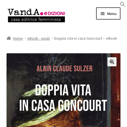
Vai
Vai
Menu
alla
al
navigazione
contenuto
LIBRI
Home
eBook - epub
Doppia vita in casa Goncourt – eBook
EBOOK
AUTRICI e AUTORI
EVENTI
RASSEGNA STAMPA
CHI SIAMO