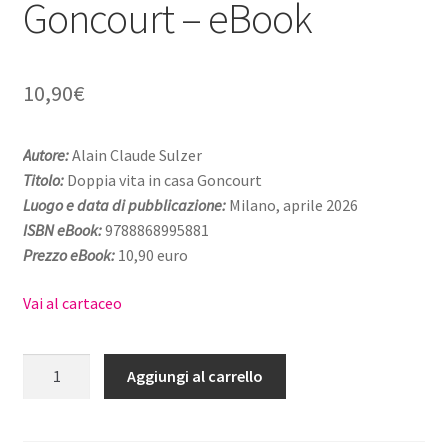
Goncourt – eBook
10,90
€
Autore:
Alain Claude Sulzer
Titolo:
Doppia vita in casa Goncourt
Luogo e data di pubblicazione:
Milano, aprile 2026
ISBN eBook:
9788868995881
Prezzo eBook:
10,90 euro
Vai al cartaceo
Doppia
Aggiungi al carrello
vita
in
casa