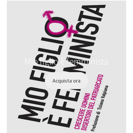
Mio figlio è femminista
Acquista ora