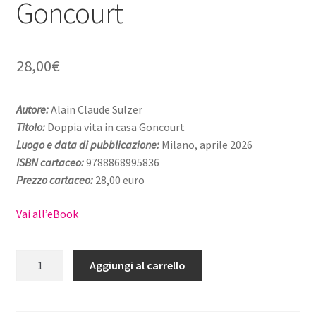
Goncourt
28,00
€
Autore:
Alain Claude Sulzer
Titolo:
Doppia vita in casa Goncourt
Luogo e data di pubblicazione:
Milano, aprile 2026
ISBN cartaceo:
9788868995836
Prezzo cartaceo:
28,00 euro
Vai all’eBook
Doppia
Aggiungi al carrello
vita
in
casa