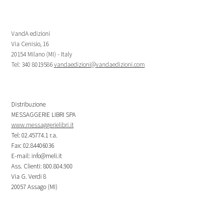
VandA edizioni
Via Cenisio, 16
20154 Milano (MI) - Italy
Tel: 340 8019586
vandaedizioni@vandaedizioni.com
Distribuzione
MESSAGGERIE LIBRI SPA
www.messaggerielibri.it
Tel: 02.45774.1 r.a.
Fax: 02.84406036
E-mail: info@meli.it
Ass. Clienti: 800.804.900
Via G. Verdi 8
20057 Assago (MI)