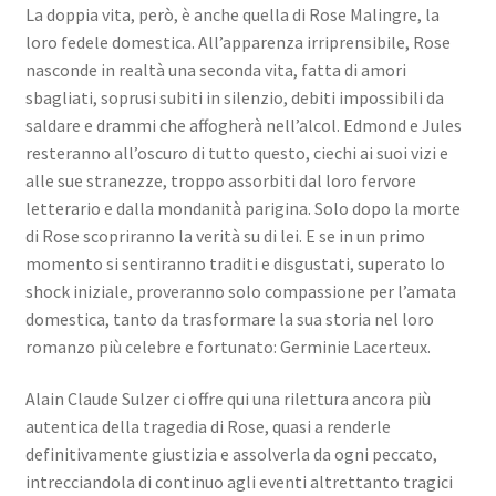
La doppia vita, però, è anche quella di Rose Malingre, la
loro fedele domestica. All’apparenza irriprensibile, Rose
nasconde in realtà una seconda vita, fatta di amori
sbagliati, soprusi subiti in silenzio, debiti impossibili da
saldare e drammi che affogherà nell’alcol. Edmond e Jules
resteranno all’oscuro di tutto questo, ciechi ai suoi vizi e
alle sue stranezze, troppo assorbiti dal loro fervore
letterario e dalla mondanità parigina. Solo dopo la morte
di Rose scopriranno la verità su di lei. E se in un primo
momento si sentiranno traditi e disgustati, superato lo
shock iniziale, proveranno solo compassione per l’amata
domestica, tanto da trasformare la sua storia nel loro
romanzo più celebre e fortunato: Germinie Lacerteux.
Alain Claude Sulzer ci offre qui una rilettura ancora più
autentica della tragedia di Rose, quasi a renderle
definitivamente giustizia e assolverla da ogni peccato,
intrecciandola di continuo agli eventi altrettanto tragici