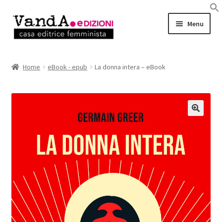
Vai
Vai
Menu
alla
al
navigazione
contenuto
LIBRI
Home
eBook - epub
La donna intera – eBook
EBOOK
AUTRICI e AUTORI
EVENTI
RASSEGNA STAMPA
CHI SIAMO