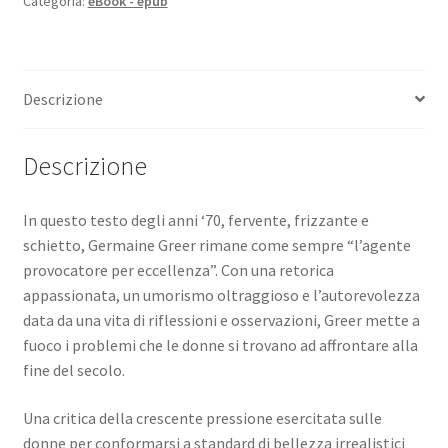
Categoria:
eBook - epub
quantità
Descrizione
Descrizione
In questo testo degli anni ‘70, fervente, frizzante e
schietto, Germaine Greer rimane come sempre “l’agente
provocatore per eccellenza”. Con una retorica
appassionata, un umorismo oltraggioso e l’autorevolezza
data da una vita di riflessioni e osservazioni, Greer mette a
fuoco i problemi che le donne si trovano ad affrontare alla
fine del secolo.
Una critica della crescente pressione esercitata sulle
donne per conformarsi a standard di bellezza irrealistici