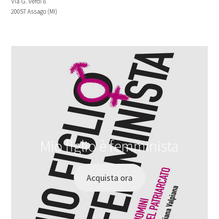
Via G. Verdi 8
20057 Assago (MI)
Mio figlio è femminista
Acquista ora