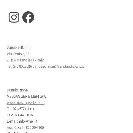
Instagram
Facebook
VandA edizioni
Via Cenisio, 16
20154 Milano (MI) - Italy
Tel: 340 8019586
vandaedizioni@vandaedizioni.com
Distribuzione
MESSAGGERIE LIBRI SPA
www.messaggerielibri.it
Tel: 02.45774.1 r.a.
Fax: 02.84406036
E-mail: info@meli.it
Ass. Clienti: 800.804.900