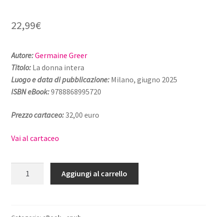
22,99
€
Autore:
Germaine Greer
Titolo:
La donna intera
Luogo e data di pubblicazione:
Milano, giugno 2025
ISBN eBook
:
9788868995720
Prezzo cartaceo:
32,00 euro
Vai al cartaceo
La
Aggiungi al carrello
donna
intera
-
eBook