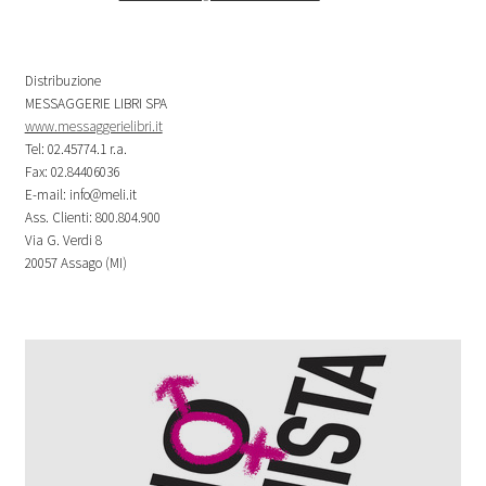
Distribuzione
MESSAGGERIE LIBRI SPA
www.messaggerielibri.it
Tel: 02.45774.1 r.a.
Fax: 02.84406036
E-mail: info@meli.it
Ass. Clienti: 800.804.900
Via G. Verdi 8
20057 Assago (MI)