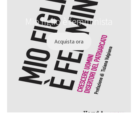
Mio figlio è femminista
Acquista ora