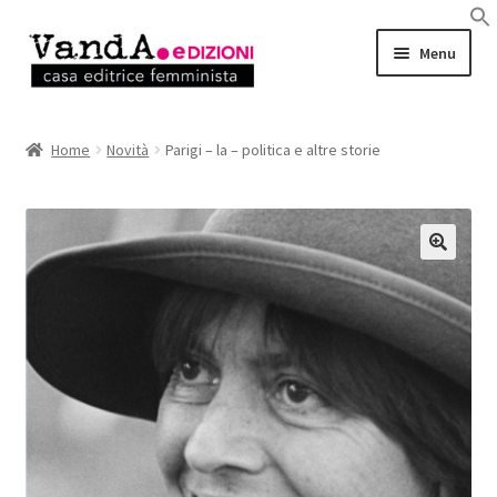
Vai
Vai
Menu
alla
al
navigazione
contenuto
LIBRI
Home
Novità
Parigi – la – politica e altre storie
EBOOK
AUTRICI e AUTORI
EVENTI
RASSEGNA STAMPA
CHI SIAMO