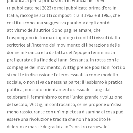
pubblicata per la prima volta in Francia nel 1999
(ripubblicata nel 2023) e mai pubblicata prima d’ora in
Italia, raccoglie scritti composti tra il 1963 e il 1985, che
costituiscono una suggestiva parabola degli anni di
attivismo dell’autrice. Sono pagine amare, che
traspongono in forma di apologo i conflitti vissuti dalla
scrittrice all’interno del movimento di liberazione delle
donne in Francia e la disfatta dell’epopea femminista
prefigurata alla fine degli anni Sessanta. In rotta con le
compagne del movimento, Wittig prende posizioni forti: o
si mette in discussione l’eterosessualità come modello
sociale, o non si va da nessuna parte; il lesbismo è pratica
politica, non solo orientamento sessuale. Lungi dal
celebrare il femminismo come l’unica grande rivoluzione
del secolo, Wittig, in controcanto, ce ne propone un’idea
meno rassicurante con un’impietosa disamina di cosa può
essere una rivoluzione tradita che non ha abolito le
differenze ma si è degradata in “sinistro carnevale”.