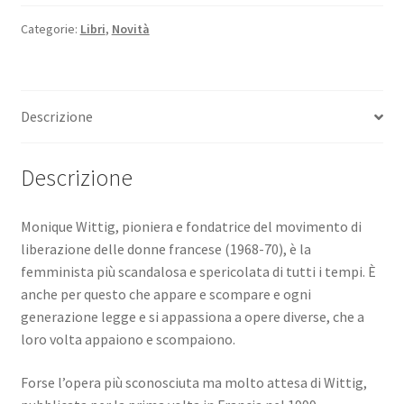
-
politica
Categorie:
Libri
,
Novità
e
altre
storie
Descrizione
quantità
Descrizione
Monique Wittig, pioniera e fondatrice del movimento di
liberazione delle donne francese (1968-70), è la
femminista più scandalosa e spericolata di tutti i tempi. È
anche per questo che appare e scompare e ogni
generazione legge e si appassiona a opere diverse, che a
loro volta appaiono e scompaiono.
Forse l’opera più sconosciuta ma molto attesa di Wittig,