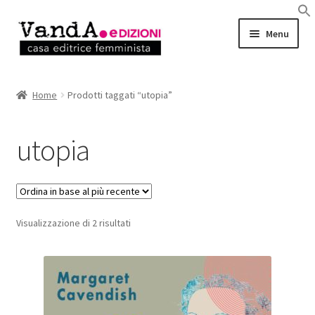
Vai
Vai
Menu
alla
al
navigazione
contenuto
LIBRI
Home
Prodotti taggati “utopia”
EBOOK
utopia
AUTRICI e AUTORI
EVENTI
Ordina
Visualizzazione di 2 risultati
RASSEGNA STAMPA
in
base
CHI SIAMO
al
più
recente