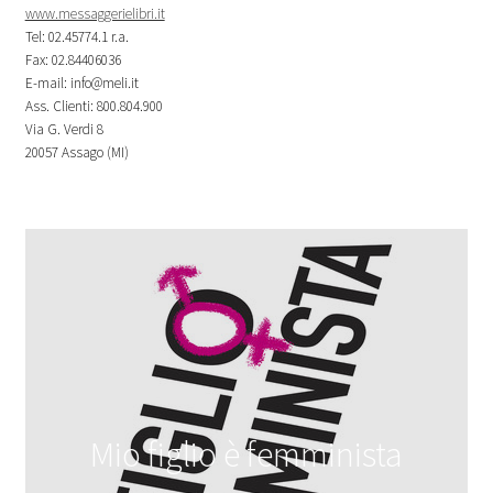
www.messaggerielibri.it
Tel: 02.45774.1 r.a.
Fax: 02.84406036
E-mail: info@meli.it
Ass. Clienti: 800.804.900
Via G. Verdi 8
20057 Assago (MI)
Mio figlio è femminista