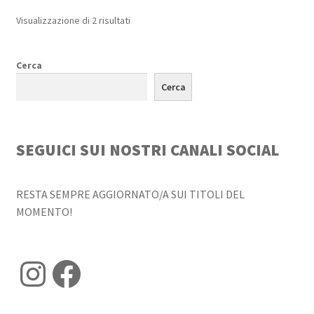
Ordina
Visualizzazione di 2 risultati
in
base
Cerca
al
più
Cerca
recente
SEGUICI SUI NOSTRI CANALI SOCIAL
RESTA SEMPRE AGGIORNATO/A SUI TITOLI DEL
MOMENTO!
Instagram
Facebook