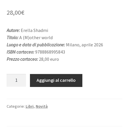
28,00
€
Autore:
Erella Shadmi
Titolo:
A (M)other world
Luogo e data di pubblicazione:
Milano, aprile 2026
ISBN cartaceo:
9788868995843
Prezzo cartaceo:
28,00 euro
A
Aggiungi al carrello
(M)other
World
quantità
Categorie:
Libri
,
Novità