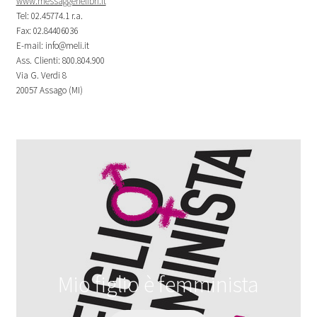
www.messaggerielibri.it
Tel: 02.45774.1 r.a.
Fax: 02.84406036
E-mail: info@meli.it
Ass. Clienti: 800.804.900
Via G. Verdi 8
20057 Assago (MI)
Mio figlio è femminista