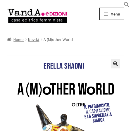
Vai
Vai
Menu
alla
al
navigazione
contenuto
LIBRI
Home
Novità
A (M)other World
EBOOK
AUTRICI e AUTORI
EVENTI
RASSEGNA STAMPA
CHI SIAMO