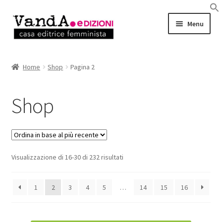
Vai
Vai
Menu
alla
al
navigazione
contenuto
LIBRI
Home
Shop
Pagina 2
EBOOK
Shop
AUTRICI e AUTORI
EVENTI
Ordina
Visualizzazione di 16-30 di 232 risultati
RASSEGNA STAMPA
in
base
CHI SIAMO
1
2
3
4
5
…
14
15
16
al
più
recente