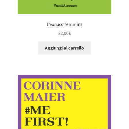
L’eunuco femmina
22,00
€
Aggiungi al carrello