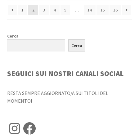
base
1
2
3
4
5
…
14
15
16
al
più
recente
Cerca
Cerca
SEGUICI SUI NOSTRI CANALI SOCIAL
RESTA SEMPRE AGGIORNATO/A SUI TITOLI DEL
MOMENTO!
Instagram
Facebook