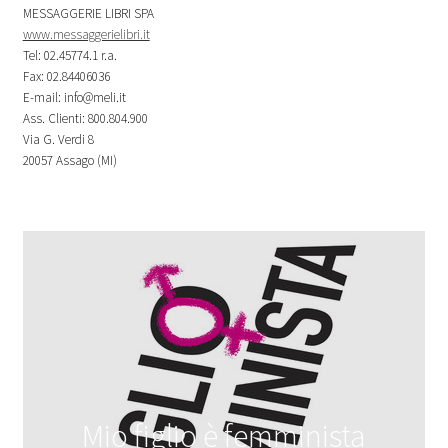
MESSAGGERIE LIBRI SPA
www.messaggerielibri.it
Tel: 02.45774.1 r.a.
Fax: 02.84406036
E-mail: info@meli.it
Ass. Clienti: 800.804.900
Via G. Verdi 8
20057 Assago (MI)
Mio figlio è femminista