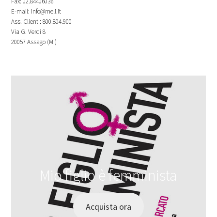
Fax: 02.84406036
E-mail: info@meli.it
Ass. Clienti: 800.804.900
Via G. Verdi 8
20057 Assago (MI)
Mio figlio è femminista
Acquista ora