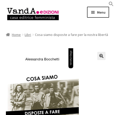
Vai
Vai
Menu
alla
al
navigazione
contenuto
LIBRI
Home
Libri
Cosa siamo disposte a fare per la nostra libertà
EBOOK
AUTRICI e AUTORI
EVENTI
RASSEGNA STAMPA
CHI SIAMO