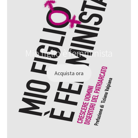
Mio figlio è femminista
Acquista ora