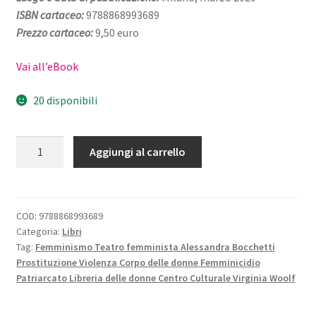
ISBN cartaceo:
9788868993689
Prezzo cartaceo:
9,50 euro
Vai all’eBook
20 disponibili
Cosa
Aggiungi al carrello
siamo
disposte
a
fare
COD:
9788868993689
Categoria:
Libri
per
Tag:
Femminismo Teatro femminista Alessandra Bocchetti
la
Prostituzione Violenza Corpo delle donne Femminicidio
nostra
Patriarcato Libreria delle donne Centro Culturale Virginia Woolf
libertà
quantità