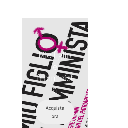
Mio figlio
è
femminist
a
Acquista
ora