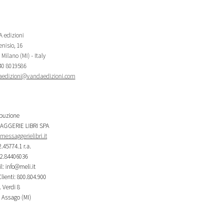
 edizioni
nisio, 16
Milano (MI) - Italy
340 8019586
edizioni@vandaedizioni.com
ibuzione
AGGERIE LIBRI SPA
essaggerielibri.it
2.45774.1 r.a.
02.84406036
l: info@meli.it
lienti: 800.804.900
 Verdi 8
 Assago (MI)