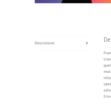
De
Descrizione
Fran
trav
quel
muta
cela
spec
salv
trov