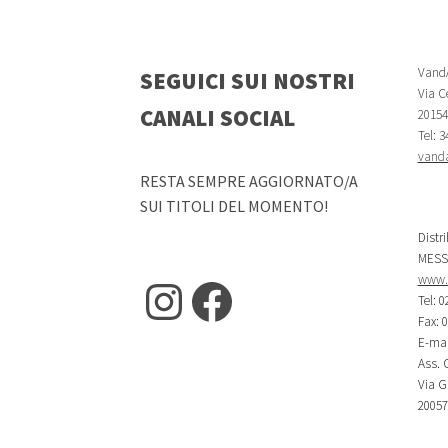
VandA
SEGUICI SUI NOSTRI
Via Ce
CANALI SOCIAL
20154 
Tel: 
vanda
RESTA SEMPRE AGGIORNATO/A
SUI TITOLI DEL MOMENTO!
Distr
MESS
www.m
Instagram
Facebook
Tel: 0
Fax: 
E-mai
Ass. C
Via G.
20057