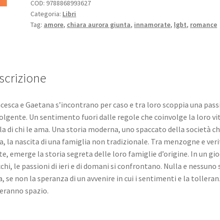
COD:
9788868993627
Categoria:
Libri
Tag:
amore
,
chiara aurora giunta
,
innamorate
,
lgbt
,
romance
scrizione
cesca e Gaetana s’incontrano per caso e tra loro scoppia una pass
olgente. Un sentimento fuori dalle regole che coinvolge la loro vi
la di chi le ama. Una storia moderna, uno spaccato della società c
, la nascita di una famiglia non tradizionale. Tra menzogne e veri
te, emerge la storia segreta delle loro famiglie d’origine. In un gio
chi, le passioni di ieri e di domani si confrontano. Nulla e nessuno 
a, se non la speranza di un avvenire in cui i sentimenti e la tollera
eranno spazio.