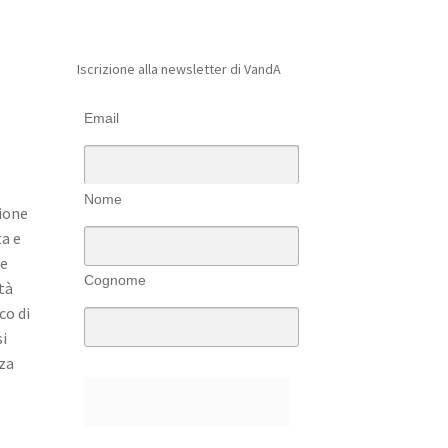
Iscrizione alla newsletter di VandA
Email
Nome
ione
ta e
he
Cognome
tà
co di
si
nza