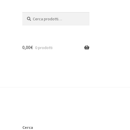
Cerca:
Cerca
0,00
€
0 prodotti
Cerca