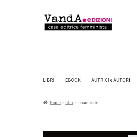
Vai
Vai
alla
al
navigazione
contenuto
LIBRI
EBOOK
AUTRICI e AUTORI
Home
Libri
Innamorate