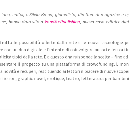
ciano, editor, e Silvia Brena, giornalista, direttore di magazine e o
one, hanno dato vita a
VandA.ePublishing
, nuova casa editrice digi
frutta le possibilità offerte dalla rete e le nuove tecnologie p
e con un dna digitale e l’intento di coinvolgere autori e lettori i
icità tipici della rete. E a questo dna ruisponde la scelta – fino ad
presentare il progetto su una piattaforma di crowdfunding, Limone
ra novità e recuperi, restituendo ai lettori il piacere di nuove scope
on fiction, graphic novel, erotique, teatro, letteratura per bambini.
.