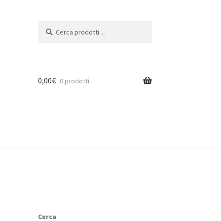
Cerca:
Cerca
0,00
€
0 prodotti
Cerca