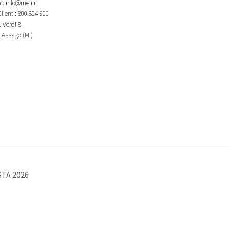
l: info@meli.it
lienti: 800.804.900
 Verdi 8
 Assago (MI)
STA 2026