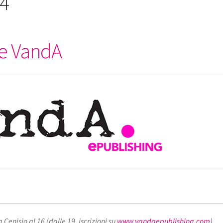
14
ome VandA
Cenisio al 16 (dalle 19, iscrizioni su
www.vandaepublishing.com
).