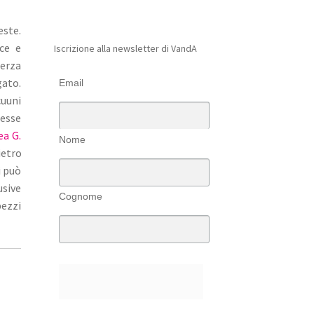
este.
ice e
Iscrizione alla newsletter di VandA
terza
gato.
Email
cuuni
resse
ea G.
Nome
ietro
i può
usive
Cognome
pezzi