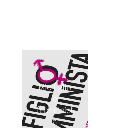
Mio figlio
è
femminist
a