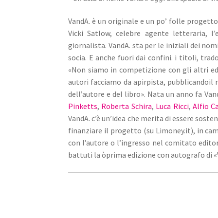
VandA. è un originale e un po’ folle progetto
Vicki Satlow, celebre agente letteraria, l’
giornalista. VandA. sta per le iniziali dei no
socia. E anche fuori dai confini. i titoli, tr
«Non siamo in competizione con gli altri edi
autori facciamo da apirpista, pubblicandoil 
dell’autore e del libro». Nata un anno fa Vand
Pinketts
,
Roberta Schira
,
Luca Ricci
,
Alfio C
VandA. c’è un’idea che merita di essere soste
finanziare il progetto (su Limoney.it), in ca
con l’autore o l’ingresso nel comitato editor
battuti la òprima edizione con autografo di «V