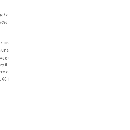
ggi a
tale,
er un
n una
 oggi
y.it.
rte o
 60 i