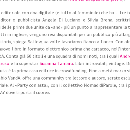
 editoriale con dna digitale (e tutto al femminile) che ha… tre t
editor e pubblicista Angela Di Luciano e Silvia Brena, scrittr
mi delle prime due unite da
«and» più un punto a rappresentare la 
adotti in inglese, vengono resi disponibili per un pubblico più allar
tori», spiega Satlow, «a volte lavoriamo fianco a fianco. Con al
nuovo libro in formato elettronico prima che cartaceo, nell’inte
A. Conta già 60 titoli e una squadra di nomi noti, tra i quali
Andr
aruso
e la superstar
Susanna Tamaro
. Libri introvabili, vintage. D
nuta: è la prima casa editrice in crowdfunding. Fino a metà marzo s
mbio VandA. offre una community tra lettore e autore, serate escl
iale. Al «Party con asta», con il collettivo NomadidiParole, tra i 
a’ dove ti porta il cuore».