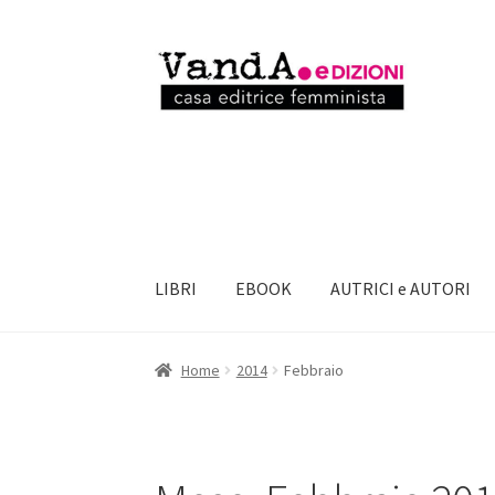
Vai
Vai
alla
al
navigazione
contenuto
LIBRI
EBOOK
AUTRICI e AUTORI
Home
2014
Febbraio