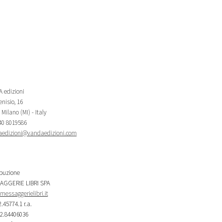
 edizioni
nisio, 16
Milano (MI) - Italy
340 8019586
edizioni@vandaedizioni.com
ibuzione
AGGERIE LIBRI SPA
essaggerielibri.it
2.45774.1 r.a.
02.84406036