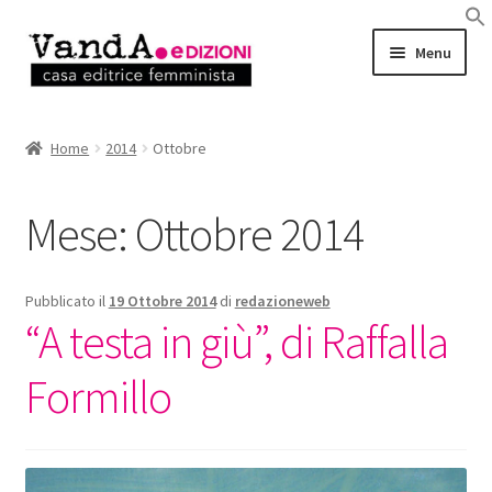
Vai
Vai
Menu
alla
al
navigazione
contenuto
LIBRI
Home
2014
Ottobre
EBOOK
Mese:
Ottobre 2014
AUTRICI e AUTORI
EVENTI
Pubblicato il
19 Ottobre 2014
di
redazioneweb
“A testa in giù”, di Raffalla
RASSEGNA STAMPA
Formillo
CHI SIAMO