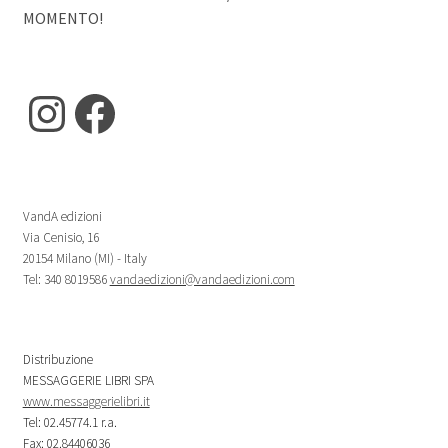
MOMENTO!
Instagram
Facebook
VandA edizioni
Via Cenisio, 16
20154 Milano (MI) - Italy
Tel: 340 8019586
vandaedizioni@vandaedizioni.com
Distribuzione
MESSAGGERIE LIBRI SPA
www.messaggerielibri.it
Tel: 02.45774.1 r.a.
Fax: 02.84406036