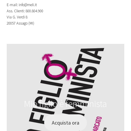
E-mail: info@meli.it
Ass. Clienti: 800.804.900
Via G. Verdi 8
20057 Assago (MI)
Mio figlio è femminista
Acquista ora