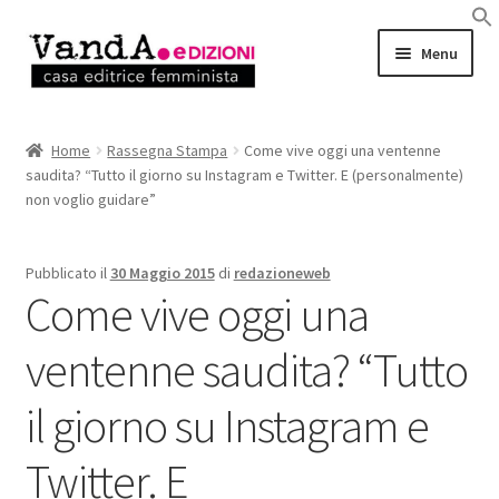
Vai
Vai
Menu
alla
al
navigazione
contenuto
LIBRI
Home
Rassegna Stampa
Come vive oggi una ventenne
saudita? “Tutto il giorno su Instagram e Twitter. E (personalmente)
EBOOK
non voglio guidare”
AUTRICI e AUTORI
Pubblicato il
30 Maggio 2015
di
redazioneweb
Come vive oggi una
EVENTI
ventenne saudita? “Tutto
RASSEGNA STAMPA
il giorno su Instagram e
CHI SIAMO
Twitter. E