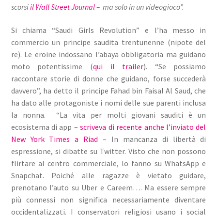
scorsi
il Wall Street Journal
– ma solo in un videogioco”.
Si chiama “Saudi Girls Revolution” e l’ha messo in
commercio un principe saudita trentunenne (nipote del
re). Le eroine indossano l’abaya obbligatoria ma guidano
moto potentissime (
qui il trailer
). “Se possiamo
raccontare storie di donne che guidano, forse succederà
davvero”, ha detto il principe Fahad bin Faisal Al Saud, che
ha dato alle protagoniste i nomi delle sue parenti inclusa
la nonna. “La vita per molti giovani sauditi è un
ecosistema di app –
scriveva di recente anche l’inviato del
New York Times a Riad
– In mancanza di libertà di
espressione, si dibatte su Twitter. Visto che non possono
flirtare al centro commerciale, lo fanno su WhatsApp e
Snapchat. Poiché alle ragazze è vietato guidare,
prenotano l’auto su Uber e Careem…. Ma essere sempre
più connessi non significa necessariamente diventare
occidentalizzati. I conservatori religiosi usano i social