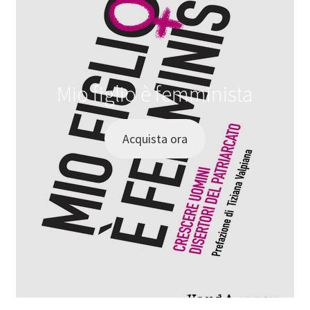
Mio figlio è femminista
Acquista ora