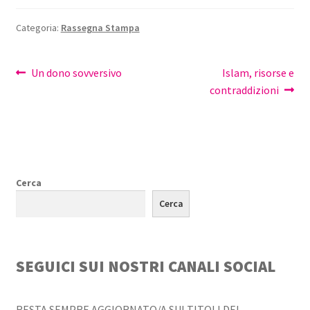
Categoria:
Rassegna Stampa
Navigazione
Articolo
Articolo
Un dono sovversivo
Islam, risorse e
precedente:
successivo:
contraddizioni
articoli
Cerca
Cerca
SEGUICI SUI NOSTRI CANALI SOCIAL
RESTA SEMPRE AGGIORNATO/A SUI TITOLI DEL