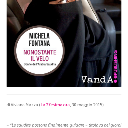
di Viviana Mazza (
La 27esima ora
, 30 maggio 2015)
–
“Le saudite possono finalmente guidare – titolava nei giorni