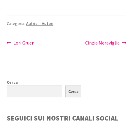
Categoria:
Autrici - Autori
Navigazione
Articolo
Articolo
Lori Gruen
Cinzia Meraviglia
precedente:
successivo:
articoli
Cerca
Cerca
SEGUICI SUI NOSTRI CANALI SOCIAL