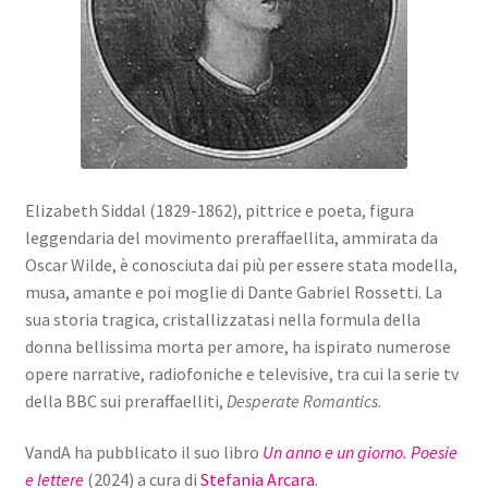
Elizabeth Siddal (1829-1862), pittrice e poeta, figura
leggendaria del movimento preraffaellita, ammirata da
Oscar Wilde, è conosciuta dai più per essere stata modella,
musa, amante e poi moglie di Dante Gabriel Rossetti. La
sua storia tragica, cristallizzatasi nella formula della
donna bellissima morta per amore, ha ispirato numerose
opere narrative, radiofoniche e televisive, tra cui la serie tv
della BBC sui preraffaelliti,
Desperate Romantics
.
VandA ha pubblicato il suo libro
Un anno e un giorno. Poesie
e lettere
(2024) a cura di
Stefania Arcara
.