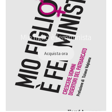
Mio figlio è femminista
Acquista ora