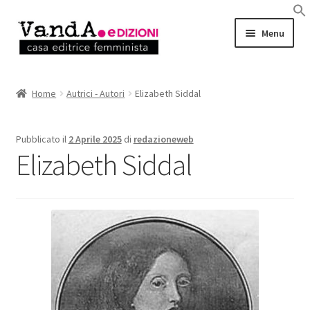
Vai
Vai
Menu
alla
al
navigazione
contenuto
LIBRI
Home
Autrici - Autori
Elizabeth Siddal
EBOOK
Pubblicato il
2 Aprile 2025
di
redazioneweb
AUTRICI e AUTORI
Elizabeth Siddal
EVENTI
RASSEGNA STAMPA
CHI SIAMO