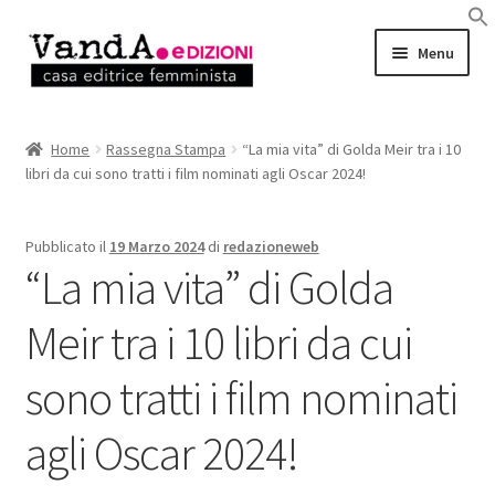
Vai
Vai
Menu
alla
al
navigazione
contenuto
LIBRI
Home
Rassegna Stampa
“La mia vita” di Golda Meir tra i 10
libri da cui sono tratti i film nominati agli Oscar 2024!
EBOOK
AUTRICI e AUTORI
Pubblicato il
19 Marzo 2024
di
redazioneweb
“La mia vita” di Golda
EVENTI
Meir tra i 10 libri da cui
RASSEGNA STAMPA
sono tratti i film nominati
CHI SIAMO
agli Oscar 2024!