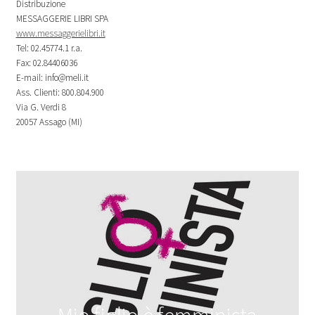
Distribuzione
MESSAGGERIE LIBRI SPA
www.messaggerielibri.it
Tel: 02.45774.1 r.a.
Fax: 02.84406036
E-mail: info@meli.it
Ass. Clienti: 800.804.900
Via G. Verdi 8
20057 Assago (MI)