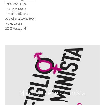
Tel: 02.45774.1 r.a.
Fax: 02.84406036
E-mail: info@meli.it
Ass. Clienti: 800.804.900
Via G. Verdi 8
20057 Assago (MI)
Mio figlio è femminista