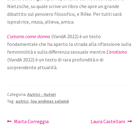
Nietzsche, su quale scrive un libro che apre un grande
dibattito sul pensiero filosofico, e Rilke. Per tutti sarà
ispiratrice, musa, allieva, amica.
L’umano come donna
(VandA 2022) è un testo
fondamentale che ha aperto la strada alla riflessione sulla
femminilità e sulla differenza sessuale mentre
L’erotismo
(VandA 2022) è un testo di rara profondità e di
sorprendente attualità.
Categoria:
Autrici - Autori
Tag:
autrici
,
lou andreas salomè
Navigazione
Articolo
Articolo
Marta Correggia
Laura Castellani
precedente:
successivo:
articoli