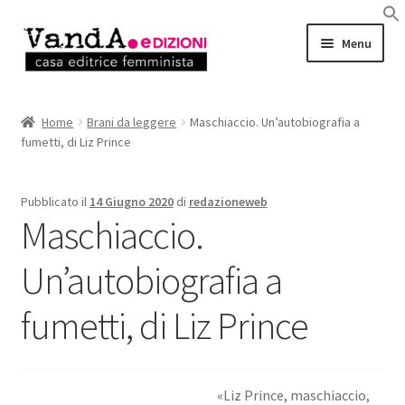
Vai
Vai
Menu
alla
al
navigazione
contenuto
LIBRI
Home
Brani da leggere
Maschiaccio. Un’autobiografia a
fumetti, di Liz Prince
EBOOK
AUTRICI e AUTORI
Pubblicato il
14 Giugno 2020
di
redazioneweb
Maschiaccio.
EVENTI
Un’autobiografia a
RASSEGNA STAMPA
fumetti, di Liz Prince
CHI SIAMO
«Liz Prince, maschiaccio,