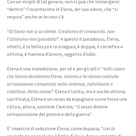
Con un incipit di tal genere, non si può che immergersi
“dentro” l’incantesimo di Elena, del suo odore, che “si
respira” anche se lei non c’è.
“
Di Elena non si sa niente. Crediamo di conoscerla, non
l’abbiamo mai guardata
”: è questo il paradosso, Elena,
infatti, è la bellezza e la sciagura, è doppia, è carnefice e
vittima, è fiamma d’amore, oggetto d’odio.
Elena è una maledizione, per sé e per gli altri: “
tutti coloro
che hanno desiderato Elena, intorno a lei hanno costruito
un’ossessione consumata nella violenza, individuale e
collettiva. Nella rovina
”. Elena è Lolita, ma è anche vittima
sacrificata; Elena è un corpo da espugnare come fosse una
citta e, allora, sostiene l’autrice, “il sesso diviene
un’esposizione del potere e della guerra”.
E’ maestra di seduzione Elena, come Aspasia, “
con lo