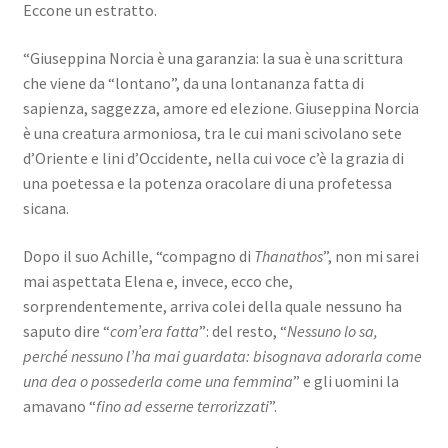
Eccone un estratto.
“Giuseppina Norcia è una garanzia: la sua è una scrittura
che viene da “lontano”, da una lontananza fatta di
sapienza, saggezza, amore ed elezione. Giuseppina Norcia
è una creatura armoniosa, tra le cui mani scivolano sete
d’Oriente e lini d’Occidente, nella cui voce c’è la grazia di
una poetessa e la potenza oracolare di una profetessa
sicana.
Dopo il suo Achille, “compagno di
Thanathos
”, non mi sarei
mai aspettata Elena e, invece, ecco che,
sorprendentemente, arriva colei della quale nessuno ha
saputo dire “
com’era fatta
”: del resto, “
Nessuno lo sa,
perché nessuno l’ha mai guardata: bisognava adorarla come
una dea o possederla come una femmina
” e gli uomini la
amavano “
fino ad esserne terrorizzati
”.