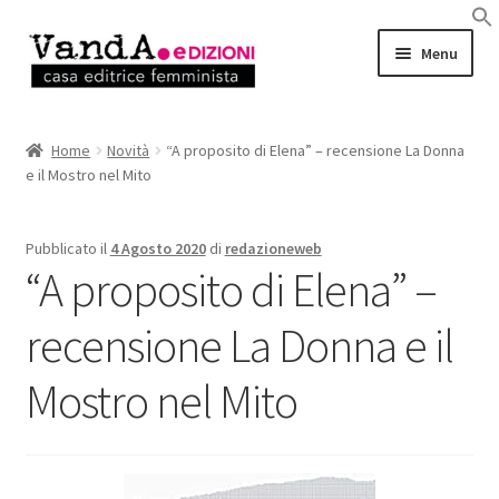
Vai
Vai
Menu
alla
al
navigazione
contenuto
LIBRI
Home
Novità
“A proposito di Elena” – recensione La Donna
e il Mostro nel Mito
EBOOK
AUTRICI e AUTORI
Pubblicato il
4 Agosto 2020
di
redazioneweb
“A proposito di Elena” –
EVENTI
recensione La Donna e il
RASSEGNA STAMPA
Mostro nel Mito
CHI SIAMO