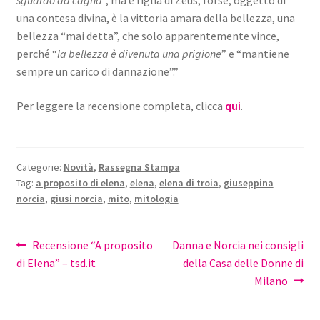
sguardo da cagna
”, ma è figlia di Zeus, forse; oggetto di
una contesa divina, è la vittoria amara della bellezza, una
bellezza “mai detta”, che solo apparentemente vince,
perché “
la bellezza è divenuta una prigione
” e “mantiene
sempre un carico di dannazione”.”
Per leggere la recensione completa, clicca
qui
.
Categorie:
Novità
,
Rassegna Stampa
Tag:
a proposito di elena
,
elena
,
elena di troia
,
giuseppina
norcia
,
giusi norcia
,
mito
,
mitologia
Navigazione
Articolo
Articolo
Recensione “A proposito
Danna e Norcia nei consigli
precedente:
successivo:
di Elena” – tsd.it
della Casa delle Donne di
articoli
Milano