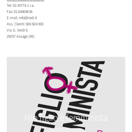
Tel: 02.45774.1 r.a.
Fax: 02.84406036
E-mail: info@meli.it
Ass. Clienti: 800.804.900
Via G. Verdi 8
20057 Assago (MI)
Mio figlio è femminista