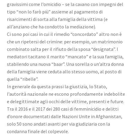
gravissimi come l’omicidio – se la cavano con impegni del
tipo “non lo farò più” assieme al pagamento di
risarcimenti di sorta alla famiglia della vittima (e
all’anziano che ha condotto la mediazione).
Ci sono poi casi in cui il rimedio “concordato” altro non è
che un ripetersi del crimine: per esempio, un matrimonio
combinato salta per il rifiuto della sposa “designata”. I
mediatori tacitano il marito “mancato” e la sua famiglia,
stabilendo una nuova “baar”. Una sorella o un’altra donna
della famiglia viene ceduta allo stesso uomo, al posto di
quella “ribelle”.
In generale da questa prassi la giustizia, lo Stato,
l’autorità nazionale ne escono profondamente indebolite
e delegittimate agli occhi delle vittime, presenti e future.
Tra il 2016 e il 2017 dei 280 casi di femminicidio e delitti
d’onore documentati dalle Nazioni Unite in Afghanistan,
solo 50 sono andati avanti per via giudiziaria con la
condanna finale del colpevole.