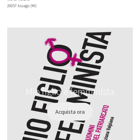
20057 Assago (MI)
Mio figlio è femminista
Acquista ora