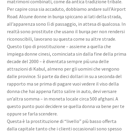
matrimoni combinati, come da antica tradizione tribale.
Per capire cosa sia accaduto, dobbiamo andare sull’Airport
Road. Alcune donne in burqa spiccano ai lati della strada,
all’apparenza sono lì di passaggio, in attesa di qualcosa. In
realtà sono prostitute che usano il burqa per non rendersi
riconoscibili, lavorano su questa come su altre strade.
Questo tipo di prostituzione – assieme a quella che
impiega donne cinesi, cominciata sin dalla fine della prima
decade del 2000 – è diventata sempre più una delle
attrazioni di Kabul, almeno per gli uomini che vengono
dalle province. Si parte da dieci dollari in su a seconda del
rapporto ma se prima di pagare vuoi vedere il viso della
donna che hai appena fatto salire in auto, devi versare
un’altra somma – in moneta locale circa 500 afghani. A
questo punto puoi decidere se quella donna va bene per te
oppure se farla scendere.
Questa è la prostituzione di “livello” più basso offerta
dalla capitale tanto che i clienti occasionali sono spesso