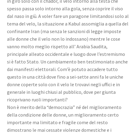
in giro solo con il chador, il velo intorno alla testa che
spesso passa solo intorno alla gola, senza coprire il viso
dal naso in giù. A voler fare un paragone limitandosi solo al
tema del velo, la situazione a Kabul assomiglia a quella del
confinante Iran (ma senza le sanzioni di legge imposte
alle donne che il velo non lo indossano) mentre le cose
vanno molto meglio rispetto all’ Arabia Saudita,
principale alleato occidentale e luogo dove l’estremismo
si è fatto Stato. Un cambiamento ben testimoniato anche
dai manifesti elettorali. Com’è potuto accadere tutto
questo in una città dove fino a sei-sette anni fa le uniche
donne coperte solo con il velo le trovavi negli uffici e in
generale in luoghi chiusi al pubblico, dove per giunta
ricoprivano ruoli importanti?
Non è merito della “democrazia” né del miglioramento
della condizione delle donne, un miglioramento certo
importante ma limitato e fragile come del resto
dimostrano le mai cessate violenze domestiche e i