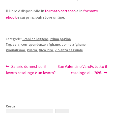
Il libro è disponibile in
formato cartaceo
e in
formato
ebook
e sui principali store online.
Categorie:
Brani da leggere
,
Prima pagina
Tag:
asia
,
corrispondenze afghane
,
donne afghane
,
giornalismo
,
guerra
,
Nico Piro
,
violenza sessuale
Navigazione
Articolo
Articolo
Salario domestico: il
San Valentino VandA: tutto il
precedente:
successivo:
lavoro casalingo è un lavoro?
catalogo al – 20%
articoli
Cerca