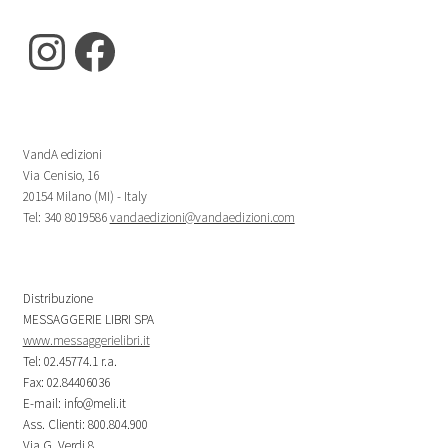
Instagram
Facebook
VandA edizioni
Via Cenisio, 16
20154 Milano (MI) - Italy
Tel: 340 8019586
vandaedizioni@vandaedizioni.com
Distribuzione
MESSAGGERIE LIBRI SPA
www.messaggerielibri.it
Tel: 02.45774.1 r.a.
Fax: 02.84406036
E-mail: info@meli.it
Ass. Clienti: 800.804.900
Via G. Verdi 8