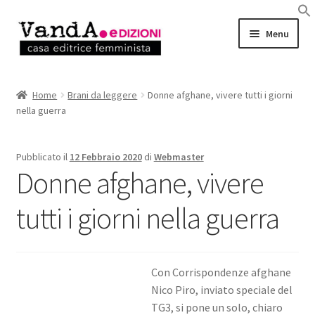
Vai
Vai
Menu
alla
al
navigazione
contenuto
LIBRI
Home
Brani da leggere
Donne afghane, vivere tutti i giorni
nella guerra
EBOOK
AUTRICI e AUTORI
Pubblicato il
12 Febbraio 2020
di
Webmaster
Donne afghane, vivere
EVENTI
tutti i giorni nella guerra
RASSEGNA STAMPA
CHI SIAMO
Con Corrispondenze afghane
Nico Piro, inviato speciale del
TG3, si pone un solo, chiaro