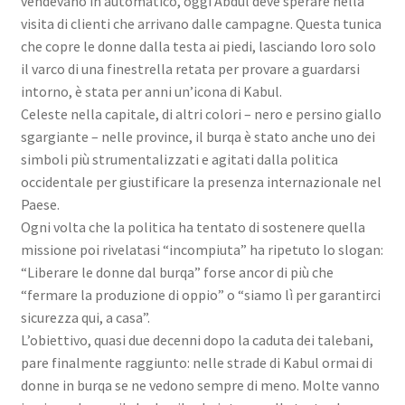
vendevano in automatico, oggi Abdul deve sperare nella
visita di clienti che arrivano dalle campagne. Questa tunica
che copre le donne dalla testa ai piedi, lasciando loro solo
il varco di una finestrella retata per provare a guardarsi
intorno, è stata per anni un’icona di Kabul.
Celeste nella capitale, di altri colori – nero e persino giallo
sgargiante – nelle province, il burqa è stato anche uno dei
simboli più strumentalizzati e agitati dalla politica
occidentale per giustificare la presenza internazionale nel
Paese.
Ogni volta che la politica ha tentato di sostenere quella
missione poi rivelatasi “incompiuta” ha ripetuto lo slogan:
“Liberare le donne dal burqa” forse ancor di più che
“fermare la produzione di oppio” o “siamo lì per garantirci
sicurezza qui, a casa”.
L’obiettivo, quasi due decenni dopo la caduta dei talebani,
pare finalmente raggiunto: nelle strade di Kabul ormai di
donne in burqa se ne vedono sempre di meno. Molte vanno