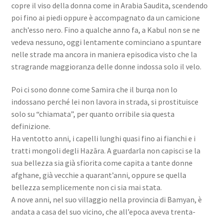
copre il viso della donna come in Arabia Saudita, scendendo
poi fino ai piedi oppure è accompagnato da un camicione
anch’esso nero. Fino a qualche anno fa, a Kabul non se ne
vedeva nessuno, oggi lentamente cominciano a spuntare
nelle strade ma ancora in maniera episodica visto che la
stragrande maggioranza delle donne indossa solo il velo.
Poi ci sono donne come Samira che il burqa non lo
indossano perché lei non lavora in strada, si prostituisce
solo su “chiamata”, per quanto orribile sia questa
definizione.
Ha ventotto anni, i capelli lunghi quasi fino ai fianchi e i
tratti mongoli degli Hazāra. A guardarla non capisci se la
sua bellezza sia già sfiorita come capita a tante donne
afghane, già vecchie a quarant’anni, oppure se quella
bellezza semplicemente non ci sia mai stata.
A nove anni, nel suo villaggio nella provincia di Bamyan, è
andata a casa del suo vicino, che all’epoca aveva trenta-