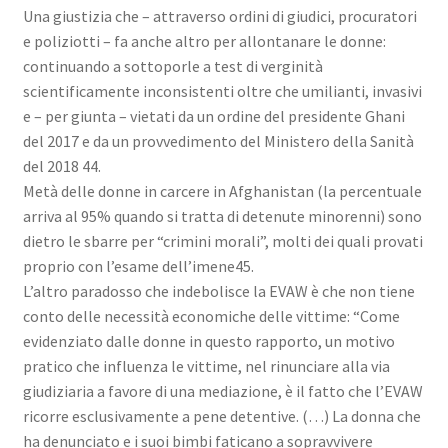
Una giustizia che – attraverso ordini di giudici, procuratori
e poliziotti – fa anche altro per allontanare le donne:
continuando a sottoporle a test di verginità
scientificamente inconsistenti oltre che umilianti, invasivi
e – per giunta – vietati da un ordine del presidente Ghani
del 2017 e da un provvedimento del Ministero della Sanità
del 2018 44.
Metà delle donne in carcere in Afghanistan (la percentuale
arriva al 95% quando si tratta di detenute minorenni) sono
dietro le sbarre per “crimini morali”, molti dei quali provati
proprio con l’esame dell’imene45.
L’altro paradosso che indebolisce la EVAW è che non tiene
conto delle necessità economiche delle vittime: “Come
evidenziato dalle donne in questo rapporto, un motivo
pratico che influenza le vittime, nel rinunciare alla via
giudiziaria a favore di una mediazione, è il fatto che l’EVAW
ricorre esclusivamente a pene detentive. (…) La donna che
ha denunciato e i suoi bimbi faticano a sopravvivere