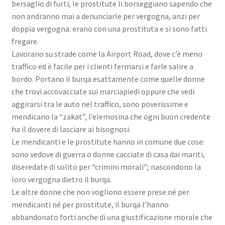
bersaglio di furti, le prostitute li borseggiano sapendo che
non andranno mai a denunciarle per vergogna, anzi per
doppia vergogna: erano con una prostituta e si sono fatti
fregare.
Lavorano su strade come la Airport Road, dove c’è meno
traffico ed è facile per i clienti fermarsi e farle salire a
bordo. Portano il burqa esattamente come quelle donne
che trovi accovacciate sui marciapiedi oppure che vedi
aggirarsi tra le auto nel traffico, sono poverissime e
mendicano la “zakat”, l’elemosina che ogni buon credente
ha il dovere di lasciare ai bisognosi.
Le mendicanti e le prostitute hanno in comune due cose:
sono vedove di guerra o donne cacciate di casa dai mariti,
diseredate di solito per “crimini morali”; nascondono la
loro vergogna dietro il burqa.
Le altre donne che non vogliono essere prese né per
mendicanti né per prostitute, il burqa l’hanno
abbandonato forti anche di una giustificazione morale che