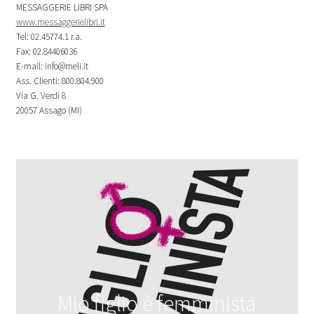
MESSAGGERIE LIBRI SPA
www.messaggerielibri.it
Tel: 02.45774.1 r.a.
Fax: 02.84406036
E-mail: info@meli.it
Ass. Clienti: 800.804.900
Via G. Verdi 8
20057 Assago (MI)
Mio figlio è femminista