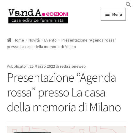
Vai
Vai
Menu
alla
al
navigazione
contenuto
LIBRI
Home
Novità
Evento
Presentazione “Agenda rossa”
presso La casa della memoria di Milano
EBOOK
AUTRICI e AUTORI
Pubblicato il
25 Marzo 2022
di
redazioneweb
Presentazione “Agenda
EVENTI
rossa” presso La casa
RASSEGNA STAMPA
della memoria di Milano
CHI SIAMO