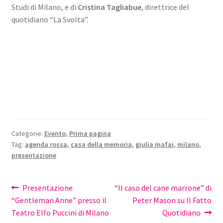
Studi di Milano, e di
Cristina Tagliabue
, direttrice del
quotidiano “La Svolta”.
Categorie:
Evento
,
Prima pagina
Tag:
agenda rossa
,
casa della memoria
,
giulia mafai
,
milano
,
presentazione
Navigazione
Articolo
Articolo
Presentazione
“Il caso del cane marrone” di
precedente:
successivo:
“Gentleman Anne” presso il
Peter Mason su Il Fatto
articoli
Teatro Elfo Puccini di Milano
Quotidiano