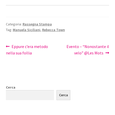
Categoria:
Rassegna Stampa
Tag:
Manuela Siciliani
,
Rebecca Town
Navigazione
Articolo
Articolo
Eppure c’era metodo
Evento – “Nonostante il
precedente:
successivo:
nella sua follia
velo” @Les Mots
articoli
Cerca
Cerca