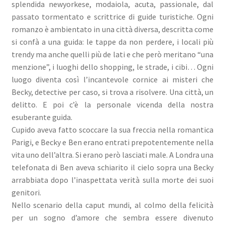
splendida newyorkese, modaiola, acuta, passionale, dal
passato tormentato e scrittrice di guide turistiche. Ogni
romanzo è ambientato in una città diversa, descritta come
si confà a una guida: le tappe da non perdere, i locali più
trendy ma anche quelli più de lati e che però meritano “una
menzione”, i luoghi dello shopping, le strade, i cibi… Ogni
luogo diventa così l’incantevole cornice ai misteri che
Becky, detective per caso, si trova a risolvere. Una città, un
delitto. E poi c’è la personale vicenda della nostra
esuberante guida.
Cupido aveva fatto scoccare la sua freccia nella romantica
Parigi, e Becky e Ben erano entrati prepotentemente nella
vita uno dell’altra. Si erano però lasciati male. A Londra una
telefonata di Ben aveva schiarito il cielo sopra una Becky
arrabbiata dopo l’inaspettata verità sulla morte dei suoi
genitori.
Nello scenario della caput mundi, al colmo della felicità
per un sogno d’amore che sembra essere divenuto