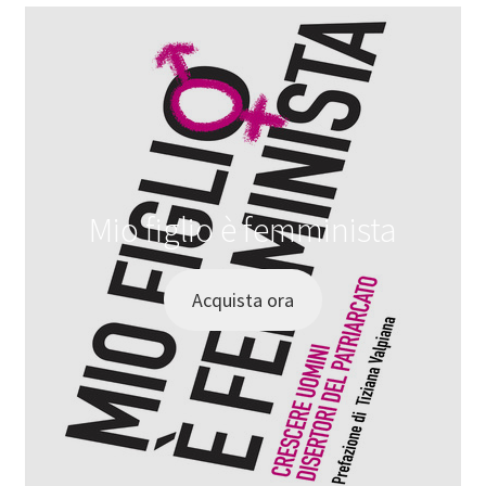
Mio figlio è femminista
Acquista ora