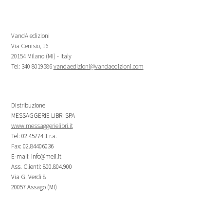
VandA edizioni
Via Cenisio, 16
20154 Milano (MI) - Italy
Tel: 340 8019586
vandaedizioni@vandaedizioni.com
Distribuzione
MESSAGGERIE LIBRI SPA
www.messaggerielibri.it
Tel: 02.45774.1 r.a.
Fax: 02.84406036
E-mail: info@meli.it
Ass. Clienti: 800.804.900
Via G. Verdi 8
20057 Assago (MI)