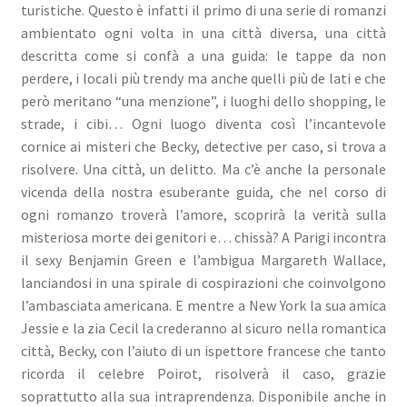
turistiche. Questo è infatti il primo di una serie di romanzi
ambientato ogni volta in una città diversa, una città
descritta come si confà a una guida: le tappe da non
perdere, i locali più trendy ma anche quelli più de lati e che
però meritano “una menzione”, i luoghi dello shopping, le
strade, i cibi… Ogni luogo diventa così l’incantevole
cornice ai misteri che Becky, detective per caso, si trova a
risolvere. Una città, un delitto. Ma c’è anche la personale
vicenda della nostra esuberante guida, che nel corso di
ogni romanzo troverà l’amore, scoprirà la verità sulla
misteriosa morte dei genitori e… chissà? A Parigi incontra
il sexy Benjamin Green e l’ambigua Margareth Wallace,
lanciandosi in una spirale di cospirazioni che coinvolgono
l’ambasciata americana. E mentre a New York la sua amica
Jessie e la zia Cecil la crederanno al sicuro nella romantica
città, Becky, con l’aiuto di un ispettore francese che tanto
ricorda il celebre Poirot, risolverà il caso, grazie
soprattutto alla sua intraprendenza. Disponibile anche in