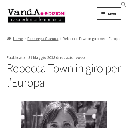
Vai
Vai
Menu
alla
al
navigazione
contenuto
LIBRI
Home
Rassegna Stampa
Rebecca Town in giro per l’Europa
EBOOK
Pubblicato il
31 Maggio 2018
di
redazioneweb
AUTRICI e AUTORI
Rebecca Town in giro per
EVENTI
l’Europa
RASSEGNA STAMPA
CHI SIAMO