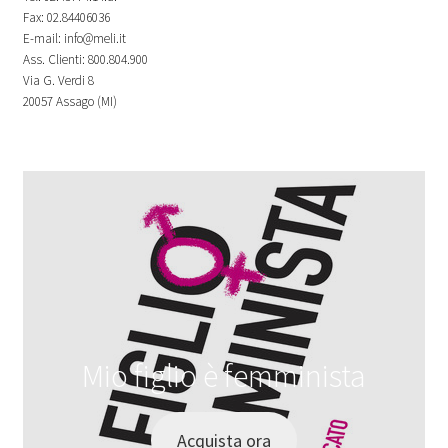
Fax: 02.84406036
E-mail: info@meli.it
Ass. Clienti: 800.804.900
Via G. Verdi 8
20057 Assago (MI)
Mio figlio è femminista
Acquista ora