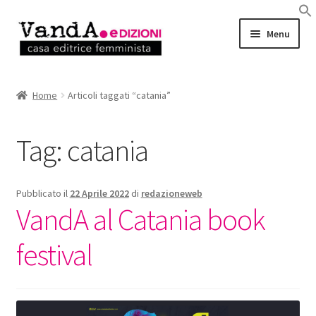
Vai
Vai
Menu
alla
al
navigazione
contenuto
LIBRI
Home
Articoli taggati “catania”
EBOOK
Tag:
catania
AUTRICI e AUTORI
EVENTI
Pubblicato il
22 Aprile 2022
di
redazioneweb
VandA al Catania book
RASSEGNA STAMPA
festival
CHI SIAMO