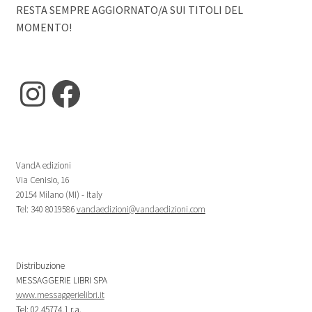
RESTA SEMPRE AGGIORNATO/A SUI TITOLI DEL
MOMENTO!
Instagram
Facebook
VandA edizioni
Via Cenisio, 16
20154 Milano (MI) - Italy
Tel: 340 8019586
vandaedizioni@vandaedizioni.com
Distribuzione
MESSAGGERIE LIBRI SPA
www.messaggerielibri.it
Tel: 02.45774.1 r.a.