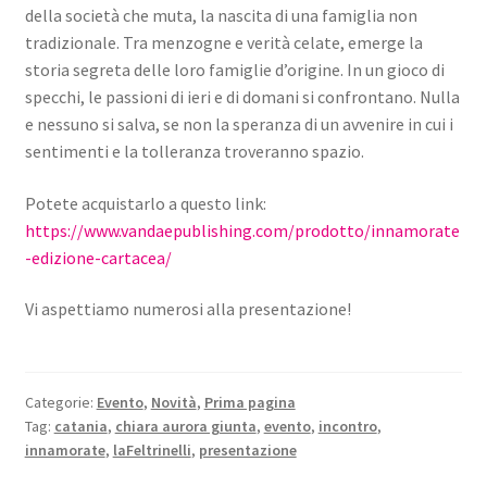
della società che muta, la nascita di una famiglia non
tradizionale. Tra menzogne e verità celate, emerge la
storia segreta delle loro famiglie d’origine. In un gioco di
specchi, le passioni di ieri e di domani si confrontano. Nulla
e nessuno si salva, se non la speranza di un avvenire in cui i
sentimenti e la tolleranza troveranno spazio.
Potete acquistarlo a questo link:
https://www.vandaepublishing.com/prodotto/innamorate
-edizione-cartacea/
Vi aspettiamo numerosi alla presentazione!
Categorie:
Evento
,
Novità
,
Prima pagina
Tag:
catania
,
chiara aurora giunta
,
evento
,
incontro
,
innamorate
,
laFeltrinelli
,
presentazione