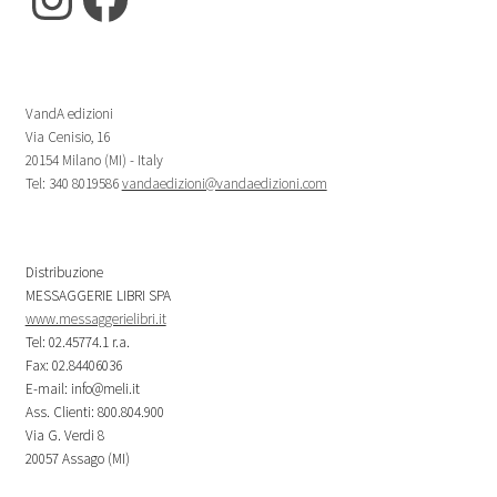
VandA edizioni
Via Cenisio, 16
20154 Milano (MI) - Italy
Tel: 340 8019586
vandaedizioni@vandaedizioni.com
Distribuzione
MESSAGGERIE LIBRI SPA
www.messaggerielibri.it
Tel: 02.45774.1 r.a.
Fax: 02.84406036
E-mail: info@meli.it
Ass. Clienti: 800.804.900
Via G. Verdi 8
20057 Assago (MI)