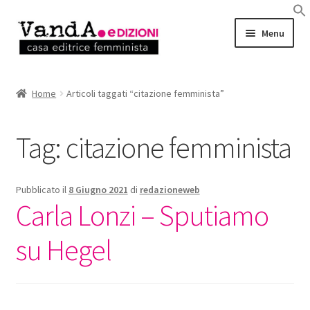
Vai
Vai
Menu
alla
al
navigazione
contenuto
LIBRI
Home
Articoli taggati “citazione femminista”
EBOOK
Tag:
citazione femminista
AUTRICI e AUTORI
EVENTI
Pubblicato il
8 Giugno 2021
di
redazioneweb
Carla Lonzi – Sputiamo
RASSEGNA STAMPA
su Hegel
CHI SIAMO