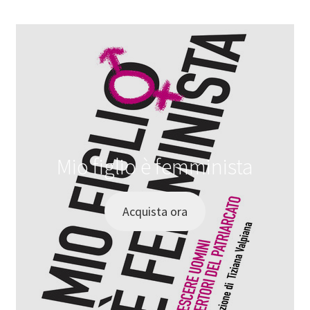
Mio figlio è femminista
Acquista ora