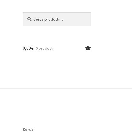
Cerca:
Cerca
0,00
€
0 prodotti
Cerca