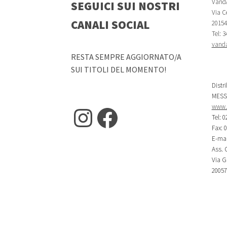
VandA
SEGUICI SUI NOSTRI
Via Ce
CANALI SOCIAL
20154 
Tel: 
vanda
RESTA SEMPRE AGGIORNATO/A
SUI TITOLI DEL MOMENTO!
Distr
MESS
www.m
Instagram
Facebook
Tel: 0
Fax: 
E-mai
Ass. C
Via G.
20057