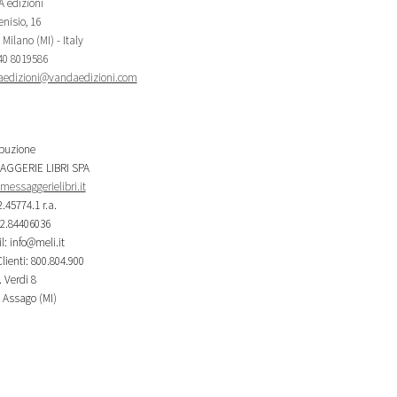
 edizioni
nisio, 16
Milano (MI) - Italy
340 8019586
edizioni@vandaedizioni.com
ibuzione
AGGERIE LIBRI SPA
essaggerielibri.it
2.45774.1 r.a.
02.84406036
l: info@meli.it
lienti: 800.804.900
 Verdi 8
 Assago (MI)