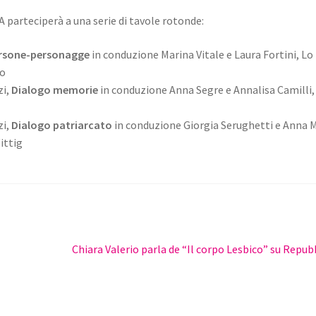
 parteciperà a una serie di tavole rotonde:
ersone-personagge
in conduzione Marina Vitale e Laura Fortini, Lo
fo
zi,
Dialogo memorie
in conduzione Anna Segre e Annalisa Camilli,
zi,
Dialogo patriarcato
in conduzione Giorgia Serughetti e Anna 
ittig
Articolo
Chiara Valerio parla de “Il corpo Lesbico” su Repub
successivo: