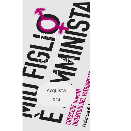
Mio figlio
è
femminist
a
Acquista
ora