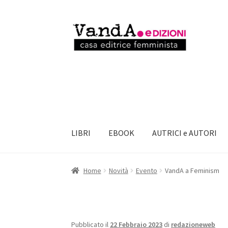
Vai
Vai
alla
al
navigazione
contenuto
LIBRI
EBOOK
AUTRICI e AUTORI
Home
Novità
Evento
VandA a Feminism
Pubblicato il
22 Febbraio 2023
di
redazioneweb