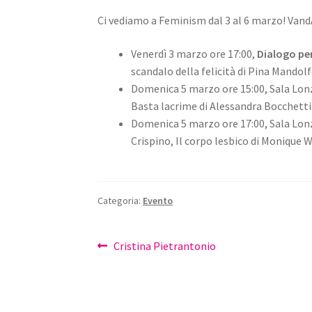
Ci vediamo a Feminism dal 3 al 6 marzo! VandA
Venerdì 3 marzo ore 17:00,
Dialogo p
scandalo della felicità di Pina Mandol
Domenica 5 marzo ore 15:00, Sala Lon
Basta lacrime di Alessandra Bocchetti
Domenica 5 marzo ore 17:00, Sala Lon
Crispino, Il corpo lesbico di Monique W
Categoria:
Evento
Navigazione
Articolo
Cristina Pietrantonio
precedente:
articoli