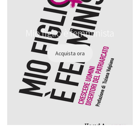
Mio figlio è femminista
Acquista ora