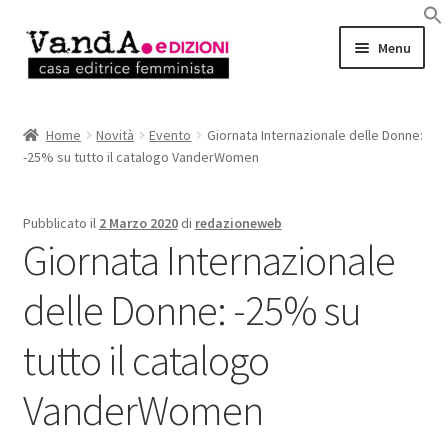
Vai
Vai
Menu
alla
al
navigazione
contenuto
LIBRI
Home
Novità
Evento
Giornata Internazionale delle Donne:
-25% su tutto il catalogo VanderWomen
EBOOK
AUTRICI e AUTORI
Pubblicato il
2 Marzo 2020
di
redazioneweb
Giornata Internazionale
EVENTI
delle Donne: -25% su
RASSEGNA STAMPA
tutto il catalogo
CHI SIAMO
VanderWomen