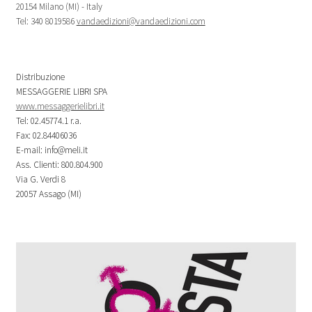
20154 Milano (MI) - Italy
Tel: 340 8019586
vandaedizioni@vandaedizioni.com
Distribuzione
MESSAGGERIE LIBRI SPA
www.messaggerielibri.it
Tel: 02.45774.1 r.a.
Fax: 02.84406036
E-mail: info@meli.it
Ass. Clienti: 800.804.900
Via G. Verdi 8
20057 Assago (MI)