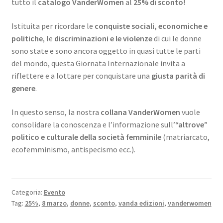
tutto il
catalogo VanderWomen
al
25% di sconto
!
Istituita per ricordare le
conquiste sociali, economiche e
politiche
, le
discriminazioni e le violenze
di cui le donne
sono state e sono ancora oggetto in quasi tutte le parti
del mondo, questa Giornata Internazionale invita a
riflettere e a lottare per conquistare una
giusta parità di
genere
.
In questo senso, la nostra
collana VanderWomen
vuole
consolidare la conoscenza e l’informazione sull’
“altrove”
politico e culturale della società femminile
(matriarcato,
ecofemminismo, antispecismo ecc.).
Categoria:
Evento
Tag:
25%
,
8 marzo
,
donne
,
sconto
,
vanda edizioni
,
vanderwomen