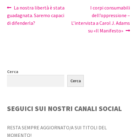
Navigazione
Articolo
Articolo
La nostra libertà è stata
I corpi consumabili
precedente:
successivo:
guadagnata. Saremo capaci
dell’oppressione –
articoli
di difenderla?
L’intervista a Carol J. Adams
su «Il Manifesto»
Cerca
Cerca
SEGUICI SUI NOSTRI CANALI SOCIAL
RESTA SEMPRE AGGIORNATO/A SUI TITOLI DEL
MOMENTO!