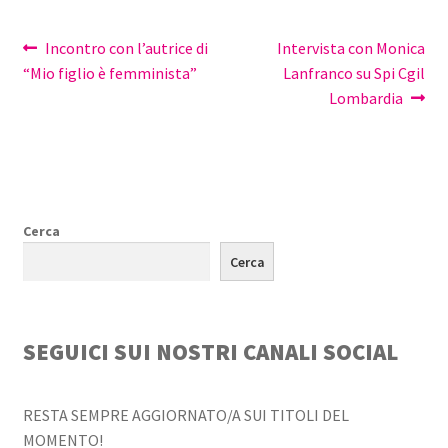
Navigazione
Articolo
Articolo
Incontro con l’autrice di
Intervista con Monica
precedente:
successivo:
“Mio figlio è femminista”
Lanfranco su Spi Cgil
articoli
Lombardia
Cerca
Cerca
SEGUICI SUI NOSTRI CANALI SOCIAL
RESTA SEMPRE AGGIORNATO/A SUI TITOLI DEL
MOMENTO!