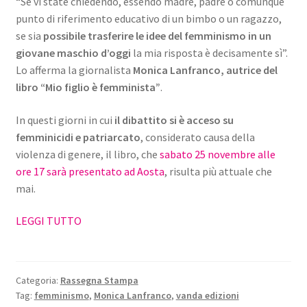
“Se vi state chiedendo, essendo madre, padre o comunque
punto di riferimento educativo di un bimbo o un ragazzo,
se sia
possibile trasferire le idee del femminismo in un
giovane maschio d’oggi
la mia risposta è decisamente sì”.
Lo afferma la giornalista
Monica Lanfranco, autrice del
libro “Mio figlio è femminista”
.
In questi giorni in cui
il dibattito si è acceso su
femminicidi e patriarcato
, considerato causa della
violenza di genere, il libro, che
sabato 25 novembre alle
ore 17
sarà presentato ad Aosta
, risulta più attuale che
mai.
LEGGI TUTTO
Categoria:
Rassegna Stampa
Tag:
femminismo
,
Monica Lanfranco
,
vanda edizioni