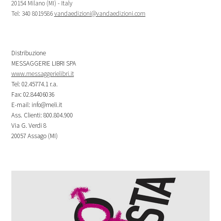
20154 Milano (MI) - Italy
Tel: 340 8019586
vandaedizioni@vandaedizioni.com
Distribuzione
MESSAGGERIE LIBRI SPA
www.messaggerielibri.it
Tel: 02.45774.1 r.a.
Fax: 02.84406036
E-mail: info@meli.it
Ass. Clienti: 800.804.900
Via G. Verdi 8
20057 Assago (MI)