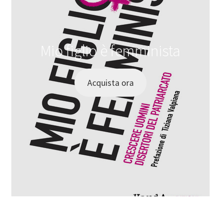
Mio figlio è femminista
Acquista ora