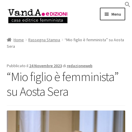
Vai
Vai
Menu
alla
al
navigazione
contenuto
LIBRI
Home
Rassegna Stampa
“Mio figlio è femminista” su Aosta
Sera
EBOOK
AUTRICI e AUTORI
Pubblicato il
24 Novembre 2023
di
redazioneweb
“Mio figlio è femminista”
EVENTI
su Aosta Sera
RASSEGNA STAMPA
CHI SIAMO