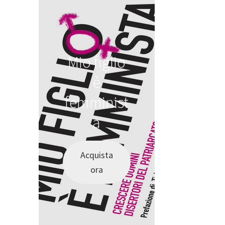
Mio figlio
è
femminist
a
Acquista
ora