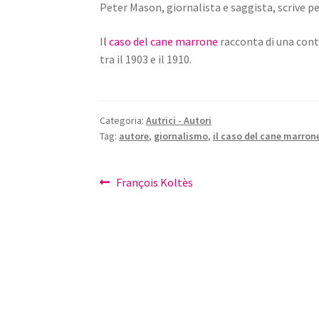
Peter Mason, giornalista e saggista, scrive pe
I
l caso del cane marrone
racconta di una cont
tra il 1903 e il 1910.
Categoria:
Autrici - Autori
Tag:
autore
,
giornalismo
,
il caso del cane marron
Navigazione
Articolo
François Koltès
precedente:
articoli