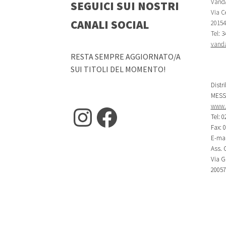
VandA
SEGUICI SUI NOSTRI
Via Ce
CANALI SOCIAL
20154 
Tel: 
vanda
RESTA SEMPRE AGGIORNATO/A
SUI TITOLI DEL MOMENTO!
Distr
MESS
www.m
Instagram
Facebook
Tel: 0
Fax: 
E-mai
Ass. C
Via G.
20057