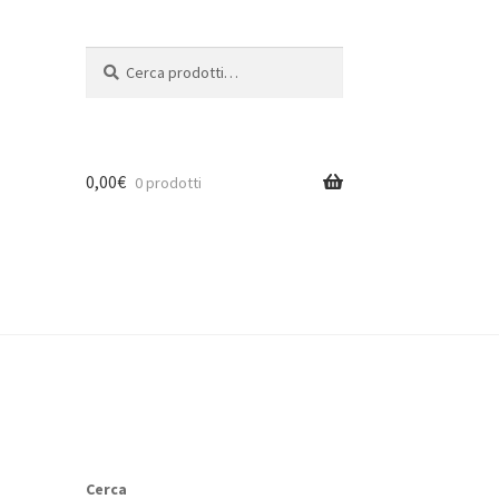
Cerca:
Cerca
0,00
€
0 prodotti
Cerca