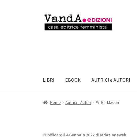
Vai
Vai
alla
al
navigazione
contenuto
LIBRI
EBOOK
AUTRICI e AUTORI
Home
Autrici - Autori
Peter Mason
Pubblicato il
4 Gennaio 2022
di
redazioneweb