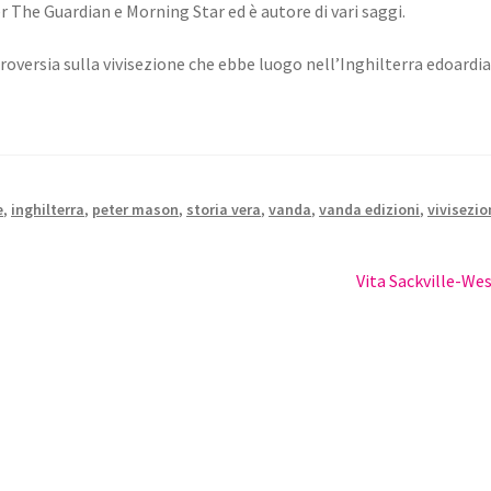
r The Guardian e Morning Star ed è autore di vari saggi.
roversia sulla vivisezione che ebbe luogo nell’Inghilterra edoardi
e
,
inghilterra
,
peter mason
,
storia vera
,
vanda
,
vanda edizioni
,
vivisezio
Articolo
Vita Sackville-We
successivo: