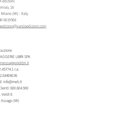
 edizioni
nisio, 16
Milano (MI) - Italy
340 8019586
edizioni@vandaedizioni.com
ibuzione
AGGERIE LIBRI SPA
essaggerielibri.it
2.45774.1 r.a.
02.84406036
l: info@meli.it
lienti: 800.804.900
 Verdi 8
 Assago (MI)