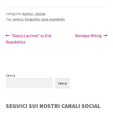
Categoria:
Autrici - Autori
Tag:
autrici
,
biografie
,
pina mandolfo
Navigazione
Articolo
Articolo
“Basta Lacrime” su D di
Monique Wittig
precedente:
successivo:
Repubblica
articoli
Cerca
Cerca
SEGUICI SUI NOSTRI CANALI SOCIAL