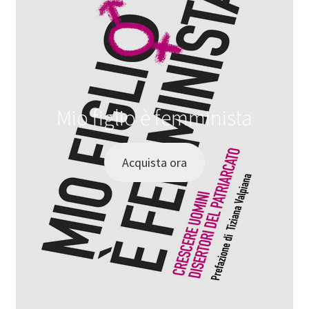
Mio figlio è femminista
Acquista ora