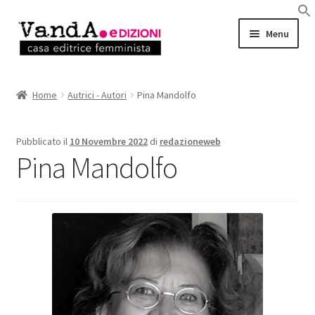
Vai
Vai
Menu
alla
al
navigazione
contenuto
LIBRI
Home
Autrici - Autori
Pina Mandolfo
EBOOK
Pubblicato il
10 Novembre 2022
di
redazioneweb
AUTRICI e AUTORI
Pina Mandolfo
EVENTI
RASSEGNA STAMPA
CHI SIAMO