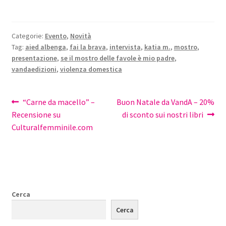
Categorie:
Evento
,
Novità
Tag:
aied albenga
,
fai la brava
,
intervista
,
katia m.
,
mostro
,
presentazione
,
se il mostro delle favole è mio padre
,
vandaedizioni
,
violenza domestica
Navigazione
Articolo
Articolo
“Carne da macello” –
Buon Natale da VandA – 20%
precedente:
successivo:
Recensione su
di sconto sui nostri libri
articoli
Culturalfemminile.com
Cerca
Cerca