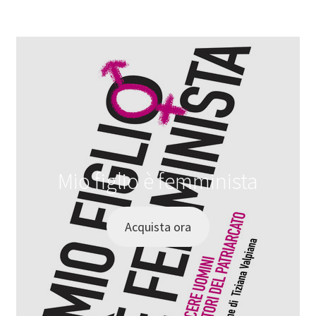
Mio figlio è femminista
Acquista ora