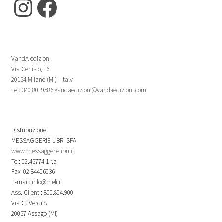
Instagram
Facebook
VandA edizioni
Via Cenisio, 16
20154 Milano (MI) - Italy
Tel: 340 8019586
vandaedizioni@vandaedizioni.com
Distribuzione
MESSAGGERIE LIBRI SPA
www.messaggerielibri.it
Tel: 02.45774.1 r.a.
Fax: 02.84406036
E-mail: info@meli.it
Ass. Clienti: 800.804.900
Via G. Verdi 8
20057 Assago (MI)