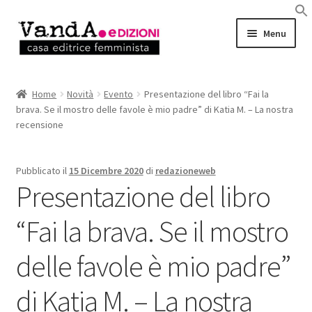
Vai
Vai
Menu
alla
al
navigazione
contenuto
LIBRI
Home
Novità
Evento
Presentazione del libro “Fai la
brava. Se il mostro delle favole è mio padre” di Katia M. – La nostra
EBOOK
recensione
AUTRICI e AUTORI
Pubblicato il
15 Dicembre 2020
di
redazioneweb
Presentazione del libro
EVENTI
“Fai la brava. Se il mostro
RASSEGNA STAMPA
delle favole è mio padre”
CHI SIAMO
di Katia M. – La nostra