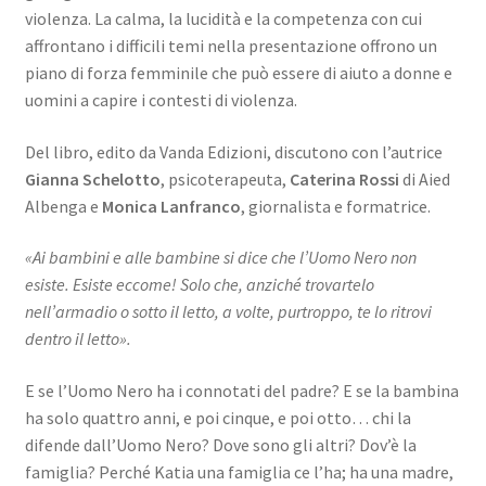
violenza. La calma, la lucidità e la competenza con cui
affrontano i difficili temi nella presentazione offrono un
piano di forza femminile che può essere di aiuto a donne e
uomini a capire i contesti di violenza.
Del libro, edito da Vanda Edizioni, discutono con l’autrice
Gianna Schelotto
, psicoterapeuta,
Caterina Rossi
di Aied
Albenga e
Monica Lanfranco
, giornalista e formatrice.
«Ai bambini e alle bambine si dice che l’Uomo Nero non
esiste. Esiste eccome! Solo che, anziché trovartelo
nell’armadio o sotto il letto, a volte, purtroppo, te lo ritrovi
dentro il letto».
E se l’Uomo Nero ha i connotati del padre? E se la bambina
ha solo quattro anni, e poi cinque, e poi otto… chi la
difende dall’Uomo Nero? Dove sono gli altri? Dov’è la
famiglia? Perché Katia una famiglia ce l’ha; ha una madre,