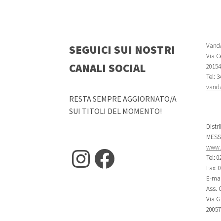
VandA
SEGUICI SUI NOSTRI
Via Ce
CANALI SOCIAL
20154 
Tel: 
vanda
RESTA SEMPRE AGGIORNATO/A
SUI TITOLI DEL MOMENTO!
Distr
MESS
www.m
Instagram
Facebook
Tel: 0
Fax: 
E-mai
Ass. C
Via G.
20057