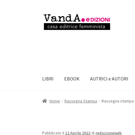
Vai
Vai
alla
al
navigazione
contenuto
LIBRI
EBOOK
AUTRICI e AUTORI
Home
Rassegna Stampa
Rassegna stampa C
Pubblicato il
12 Aprile 2022
di
redazioneweb