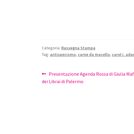
Categoria:
Rassegna Stampa
Tag:
antispecismo
,
carne da macello
,
carol j. ad
Navigazione
Articolo
Presentazione Agenda Rossa di Giulia Mafa
precedente:
dei Librai di Palermo
articoli