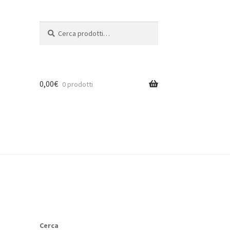
Cerca:
Cerca
0,00
€
0 prodotti
Cerca