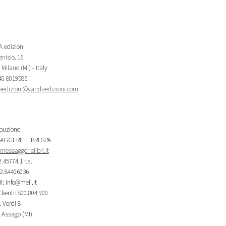
 edizioni
nisio, 16
Milano (MI) - Italy
340 8019586
edizioni@vandaedizioni.com
ibuzione
AGGERIE LIBRI SPA
essaggerielibri.it
2.45774.1 r.a.
02.84406036
l: info@meli.it
lienti: 800.804.900
 Verdi 8
 Assago (MI)