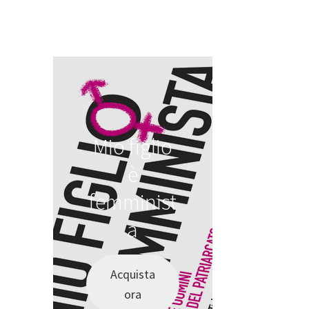
Mio figlio
è
femminist
a
Acquista
ora