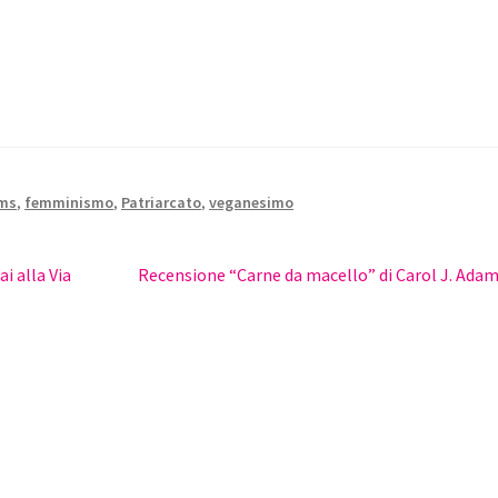
ams
,
femminismo
,
Patriarcato
,
veganesimo
Articolo
i alla Via
Recensione “Carne da macello” di Carol J. Ada
successivo: