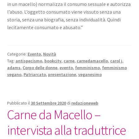
in un macello) normalizza il consumo sessuale e autorizza
l’abuso. L’oggetto consumato viene vissuto senza una
storia, senza una biografia, senza individualità. Quindi
lecitamente consumato e abusato.”
Categorie:
Evento
,
Novità
Tag:
antispecismo
,
bookcity
,
carne
,
carnedamacello
,
carol j.
adams
,
Corpo delle donne
,
evento
,
femminismo
,
femminismo
vegano
,
Patriarcato
,
presentazione
,
veganesimo
Pubblicato il
30 Settembre 2020
di
redazioneweb
Carne da Macello –
intervista alla traduttrice