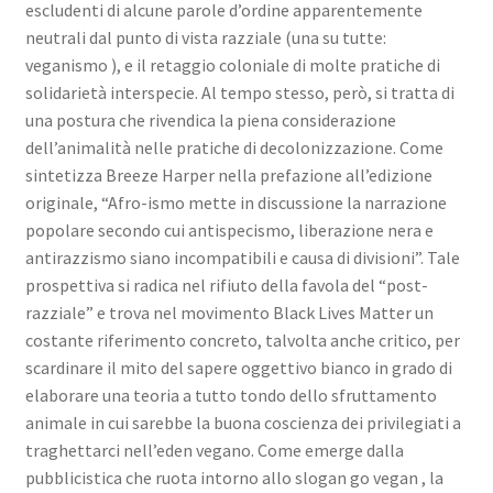
escludenti di alcune parole d’ordine apparentemente
neutrali dal punto di vista razziale (una su tutte:
veganismo ), e il retaggio coloniale di molte pratiche di
solidarietà interspecie. Al tempo stesso, però, si tratta di
una postura che rivendica la piena considerazione
dell’animalità nelle pratiche di decolonizzazione. Come
sintetizza Breeze Harper nella prefazione all’edizione
originale, “Afro-ismo mette in discussione la narrazione
popolare secondo cui antispecismo, liberazione nera e
antirazzismo siano incompatibili e causa di divisioni”. Tale
prospettiva si radica nel rifiuto della favola del “post-
razziale” e trova nel movimento Black Lives Matter un
costante riferimento concreto, talvolta anche critico, per
scardinare il mito del sapere oggettivo bianco in grado di
elaborare una teoria a tutto tondo dello sfruttamento
animale in cui sarebbe la buona coscienza dei privilegiati a
traghettarci nell’eden vegano. Come emerge dalla
pubblicistica che ruota intorno allo slogan go vegan , la