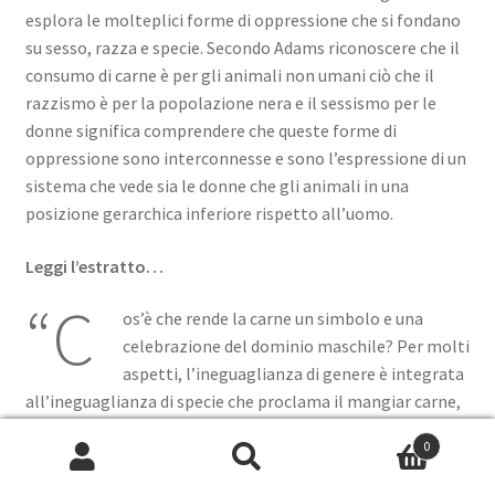
esplora le molteplici forme di oppressione che si fondano
su sesso, razza e specie. Secondo Adams riconoscere che il
consumo di carne è per gli animali non umani ciò che il
razzismo è per la popolazione nera e il sessismo per le
donne significa comprendere che queste forme di
oppressione sono interconnesse e sono l’espressione di un
sistema che vede sia le donne che gli animali in una
posizione gerarchica inferiore rispetto all’uomo.
Leggi l’estratto…
“C
os’è che rende la carne un simbolo e una
celebrazione del dominio maschile? Per molti
aspetti, l’ineguaglianza di genere è integrata
all’ineguaglianza di specie che proclama il mangiar carne,
perché per la maggior parte delle culture la carne è
0
procurata dagli uomini. La carne era una derrata con valore
Cerca:
Cerca
economico e coloro che la controllavano acquisivano