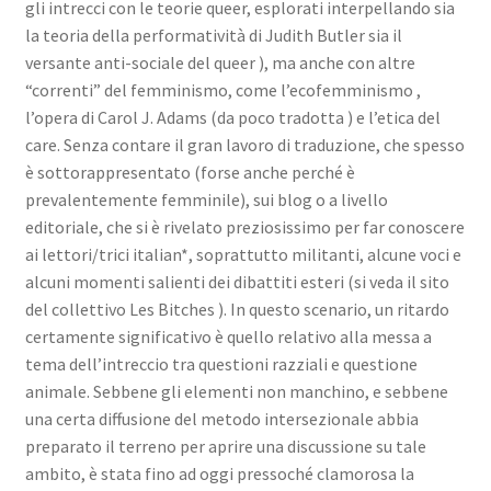
gli intrecci con le teorie queer, esplorati interpellando sia
la teoria della performatività di Judith Butler sia il
versante anti-sociale del queer ), ma anche con altre
“correnti” del femminismo, come l’ecofemminismo ,
l’opera di Carol J. Adams (da poco tradotta ) e l’etica del
care. Senza contare il gran lavoro di traduzione, che spesso
è sottorappresentato (forse anche perché è
prevalentemente femminile), sui blog o a livello
editoriale, che si è rivelato preziosissimo per far conoscere
ai lettori/trici italian*, soprattutto militanti, alcune voci e
alcuni momenti salienti dei dibattiti esteri (si veda il sito
del collettivo Les Bitches ). In questo scenario, un ritardo
certamente significativo è quello relativo alla messa a
tema dell’intreccio tra questioni razziali e questione
animale. Sebbene gli elementi non manchino, e sebbene
una certa diffusione del metodo intersezionale abbia
preparato il terreno per aprire una discussione su tale
ambito, è stata fino ad oggi pressoché clamorosa la