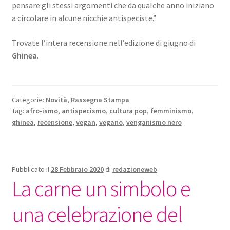
pensare gli stessi argomenti che da qualche anno iniziano
a circolare in alcune nicchie antispeciste.”
Trovate l’intera recensione nell’edizione di giugno di
Ghinea
.
Categorie:
Novità
,
Rassegna Stampa
Tag:
afro-ismo
,
antispecismo
,
cultura pop
,
femminismo
,
ghinea
,
recensione
,
vegan
,
vegano
,
venganismo nero
Pubblicato il
28 Febbraio 2020
di
redazioneweb
La carne un simbolo e
una celebrazione del