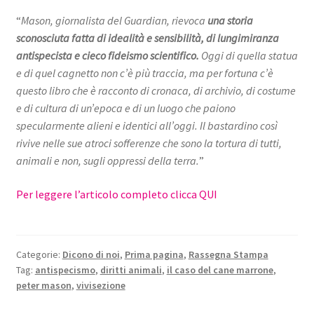
“
Mason, giornalista del Guardian, rievoca
una storia
sconosciuta fatta di idealità e sensibilità, di lungimiranza
antispecista e cieco fideismo scientifico.
Oggi di quella statua
e di quel cagnetto non c’è più traccia, ma per fortuna c’è
questo libro che è racconto di cronaca, di archivio, di costume
e di cultura di un’epoca e di un luogo che paiono
specularmente alieni e identici all’oggi. Il bastardino così
rivive nelle sue atroci sofferenze che sono la tortura di tutti,
animali e non, sugli oppressi della terra.
”
Per leggere l’articolo completo clicca QUI
Categorie:
Dicono di noi
,
Prima pagina
,
Rassegna Stampa
Tag:
antispecismo
,
diritti animali
,
il caso del cane marrone
,
peter mason
,
vivisezione