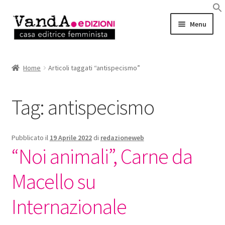
Vai
Vai
Menu
alla
al
navigazione
contenuto
LIBRI
Home
Articoli taggati “antispecismo”
EBOOK
Tag:
antispecismo
AUTRICI e AUTORI
EVENTI
Pubblicato il
19 Aprile 2022
di
redazioneweb
“Noi animali”, Carne da
RASSEGNA STAMPA
Macello su
CHI SIAMO
Internazionale