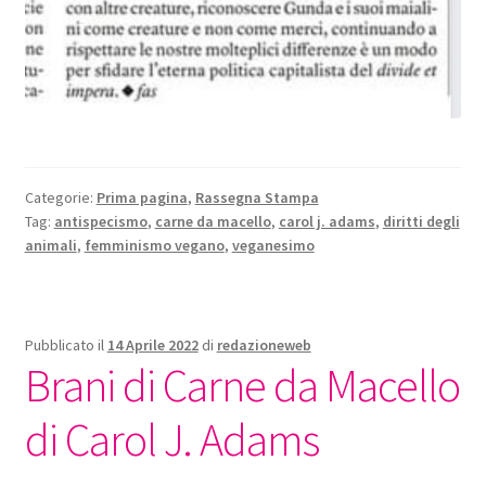
Categorie:
Prima pagina
,
Rassegna Stampa
Tag:
antispecismo
,
carne da macello
,
carol j. adams
,
diritti degli
animali
,
femminismo vegano
,
veganesimo
Pubblicato il
14 Aprile 2022
di
redazioneweb
Brani di Carne da Macello
di Carol J. Adams