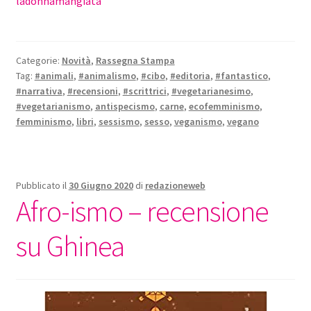
ladonnamangiata
Categorie:
Novità
,
Rassegna Stampa
Tag:
#animali
,
#animalismo
,
#cibo
,
#editoria
,
#fantastico
,
#narrativa
,
#recensioni
,
#scrittrici
,
#vegetarianesimo
,
#vegetarianismo
,
antispecismo
,
carne
,
ecofemminismo
,
femminismo
,
libri
,
sessismo
,
sesso
,
veganismo
,
vegano
Pubblicato il
30 Giugno 2020
di
redazioneweb
Afro-ismo – recensione
su Ghinea