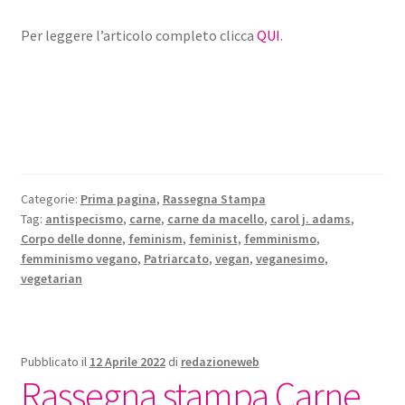
Per leggere l’articolo completo clicca
QUI
.
Categorie:
Prima pagina
,
Rassegna Stampa
Tag:
antispecismo
,
carne
,
carne da macello
,
carol j. adams
,
Corpo delle donne
,
feminism
,
feminist
,
femminismo
,
femminismo vegano
,
Patriarcato
,
vegan
,
veganesimo
,
vegetarian
Pubblicato il
12 Aprile 2022
di
redazioneweb
Rassegna stampa Carne