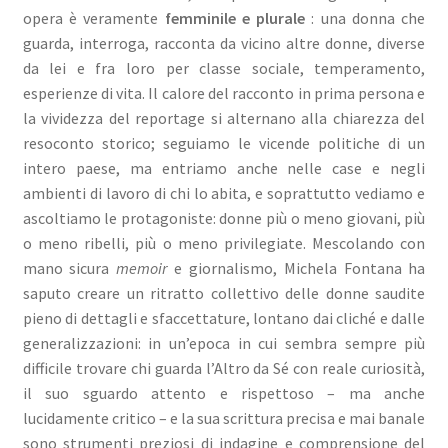
opera è veramente
femminile e plurale
: una donna che
guarda, interroga, racconta da vicino altre donne, diverse
da lei e fra loro per classe sociale, temperamento,
esperienze di vita. Il calore del racconto in prima persona e
la vividezza del reportage si alternano alla chiarezza del
resoconto storico; seguiamo le vicende politiche di un
intero paese, ma entriamo anche nelle case e negli
ambienti di lavoro di chi lo abita, e soprattutto vediamo e
ascoltiamo le protagoniste: donne più o meno giovani, più
o meno ribelli, più o meno privilegiate. Mescolando con
mano sicura
memoir
e giornalismo, Michela Fontana ha
saputo creare un ritratto collettivo delle donne saudite
pieno di dettagli e sfaccettature, lontano dai cliché e dalle
generalizzazioni: in un’epoca in cui sembra sempre più
difficile trovare chi guarda l’Altro da Sé con reale curiosità,
il suo sguardo attento e rispettoso – ma anche
lucidamente critico – e la sua scrittura precisa e mai banale
sono strumenti preziosi di indagine e comprensione del