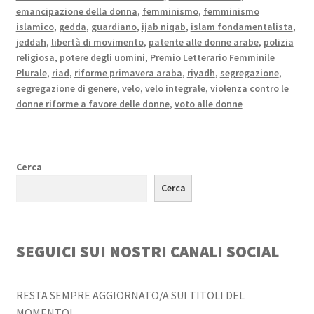
emancipazione della donna
,
femminismo
,
femminismo
islamico
,
gedda
,
guardiano
,
ijab niqab
,
islam fondamentalista
,
jeddah
,
libertà di movimento
,
patente alle donne arabe
,
polizia
religiosa
,
potere degli uomini
,
Premio Letterario Femminile
Plurale
,
riad
,
riforme primavera araba
,
riyadh
,
segregazione
,
segregazione di genere
,
velo
,
velo integrale
,
violenza contro le
donne riforme a favore delle donne
,
voto alle donne
Cerca
Cerca
SEGUICI SUI NOSTRI CANALI SOCIAL
RESTA SEMPRE AGGIORNATO/A SUI TITOLI DEL
MOMENTO!