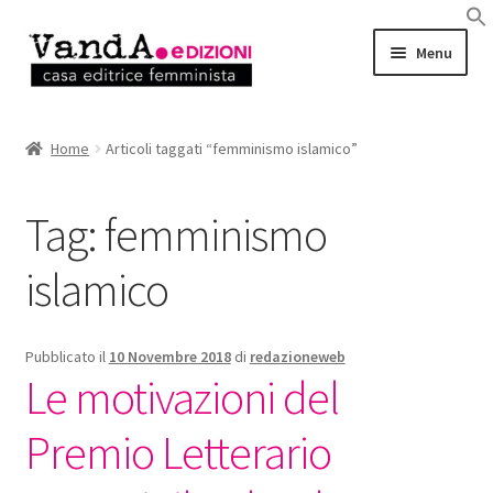
Vai
Vai
Menu
alla
al
navigazione
contenuto
LIBRI
Home
Articoli taggati “femminismo islamico”
EBOOK
Tag:
femminismo
AUTRICI e AUTORI
islamico
EVENTI
RASSEGNA STAMPA
Pubblicato il
10 Novembre 2018
di
redazioneweb
Le motivazioni del
CHI SIAMO
Premio Letterario