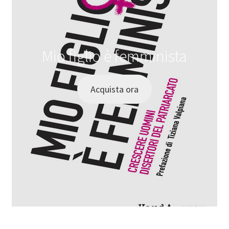
Mio figlio è femminista
Acquista ora