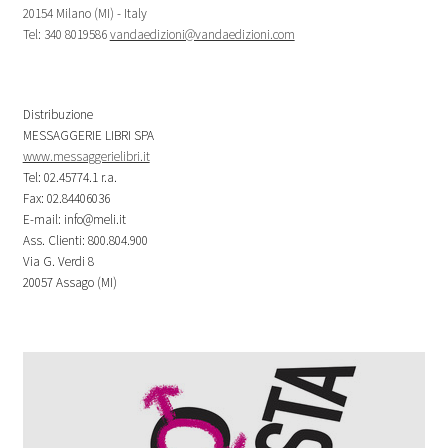
20154 Milano (MI) - Italy
Tel: 340 8019586
vandaedizioni@vandaedizioni.com
Distribuzione
MESSAGGERIE LIBRI SPA
www.messaggerielibri.it
Tel: 02.45774.1 r.a.
Fax: 02.84406036
E-mail: info@meli.it
Ass. Clienti: 800.804.900
Via G. Verdi 8
20057 Assago (MI)