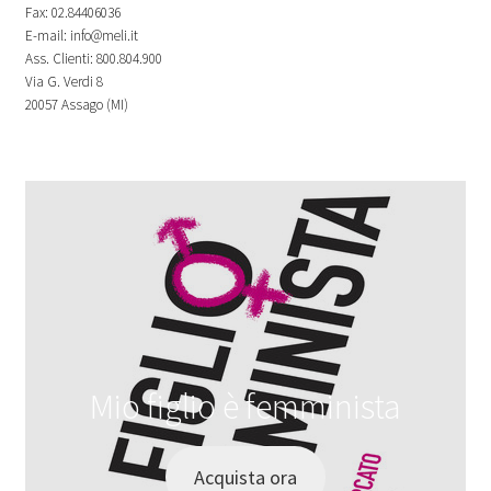
Fax: 02.84406036
E-mail: info@meli.it
Ass. Clienti: 800.804.900
Via G. Verdi 8
20057 Assago (MI)
Mio figlio è femminista
Acquista ora