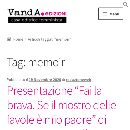
Vai
Vai
Menu
alla
al
navigazione
contenuto
LIBRI
Home
Articoli taggati “memoir”
EBOOK
Tag:
memoir
AUTRICI e AUTORI
EVENTI
Pubblicato il
19 Novembre 2020
di
redazioneweb
Presentazione “Fai la
RASSEGNA STAMPA
brava. Se il mostro delle
CHI SIAMO
favole è mio padre” di