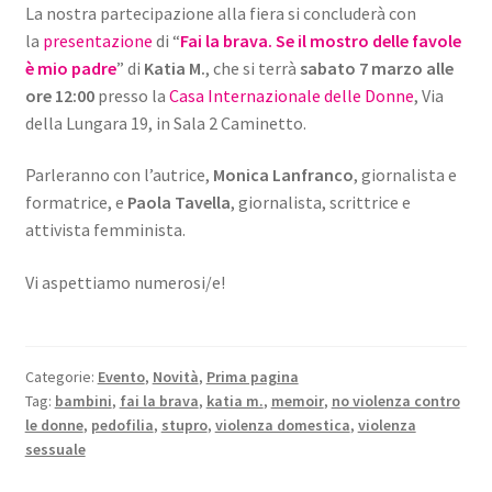
La nostra partecipazione alla fiera si concluderà con
la
presentazione
di “
Fai la brava. Se il mostro delle favole
è mio padre
” di
Katia M.
, che si terrà
sabato 7 marzo alle
ore 12:00
presso la
Casa Internazionale delle Donne
, Via
della Lungara 19, in Sala 2 Caminetto.
Parleranno con l’autrice,
Monica Lanfranco
, giornalista e
formatrice, e
Paola Tavella
, giornalista, scrittrice e
attivista femminista.
Vi aspettiamo numerosi/e!
Categorie:
Evento
,
Novità
,
Prima pagina
Tag:
bambini
,
fai la brava
,
katia m.
,
memoir
,
no violenza contro
le donne
,
pedofilia
,
stupro
,
violenza domestica
,
violenza
sessuale