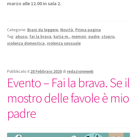
marzo alle 12.00 in sala 2.
Categorie:
Brani da leggere
,
Novità
,
Prima pagina
Tag:
abuso
,
fai la brava
,
katia m.
,
memoir
,
padre
,
stupro
,
violenza domestica
,
violenza sessuale
Pubblicato il
28 Febbraio 2020
di
redazioneweb
Evento – Fai la brava. Se il
mostro delle favole è mio
padre