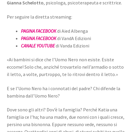
Gianna Schelotto
, psicologa, psicoterapeuta e scrittrice.
Per seguire la diretta streaming:
PAGINA FACEBOOK
di Aied Albenga
PAGINA FACEBOOK
di VandA Edizioni
CANALE YOUTUBE
di Vanda Edizioni
«Ai bambini si dice che l’Uomo Nero non esiste. Esiste
eccome! Solo che, anziché trovartelo nell’armadio o sotto
il letto, a volte, purtroppo, te lo ritrovi dentro il letto.»
E se l’Uomo Nero ha i connotati del padre? Chi difende la
bambina dall’Uomo Nero?
Dove sono gli altri? Dov’è la famiglia? Perché Katia una
famiglia ce l’ha; ha una madre, due nonni con i quali cresce,
persino una bisnonna. Eppure nessuno vede, nessuno si
accorge. Quattordici anni di abusi, di stupri subiti tra quelle