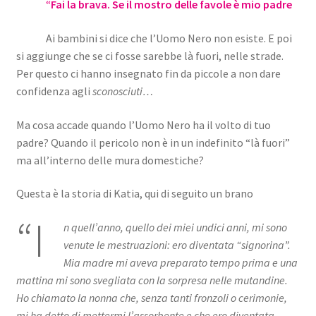
“
Fai la brava. Se il mostro delle favole è mio padre
Ai bambini si dice che l’Uomo Nero non esiste. E poi
si aggiunge che se ci fosse sarebbe là fuori, nelle strade.
Per questo ci hanno insegnato fin da piccole a non dare
confidenza agli
sconosciuti…
Ma cosa accade quando l’Uomo Nero ha il volto di tuo
padre? Quando il pericolo non è in un indefinito “là fuori”
ma all’interno delle mura domestiche?
Questa è la storia di Katia, qui di seguito un brano
“I
n quell’anno, quello dei miei undici anni, mi sono
venute le mestruazioni: ero diventata “signorina”.
Mia madre mi aveva preparato tempo prima e una
mattina mi sono svegliata con la sorpresa nelle mutandine.
Ho chiamato la nonna che, senza tanti fronzoli o cerimonie,
mi ha detto di mettermi l’assorbente e che ero diventata