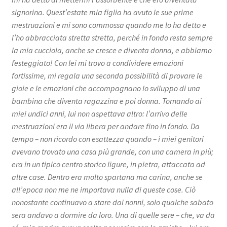
signorina. Quest’estate mia figlia ha avuto le sue prime
mestruazioni e mi sono commossa quando me lo ha detto e
l’ho abbracciata stretta stretta, perché in fondo resta sempre
la mia cucciola, anche se cresce e diventa donna, e abbiamo
festeggiato! Con lei mi trovo a condividere emozioni
fortissime, mi regala una seconda possibilità di provare le
gioie e le emozioni che accompagnano lo sviluppo di una
bambina che diventa ragazzina e poi donna. Tornando ai
miei undici anni, lui non aspettava altro: l’arrivo delle
mestruazioni era il via libera per andare fino in fondo. Da
tempo – non ricordo con esattezza quando – i miei genitori
avevano trovato una casa più grande, con una camera in più;
era in un tipico centro storico ligure, in pietra, attaccata ad
altre case. Dentro era molto spartana ma carina, anche se
all’epoca non me ne importava nulla di queste cose. Ciò
nonostante continuavo a stare dai nonni, solo qualche sabato
sera andavo a dormire da loro. Una di quelle sere – che, va da