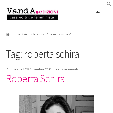
Vai
Vai
Menu
alla
al
navigazione
contenuto
LIBRI
Home
Articoli taggati “roberta schira”
EBOOK
Tag:
roberta schira
AUTRICI e AUTORI
EVENTI
Pubblicato il
23 Dicembre 2021
di
redazioneweb
Roberta Schira
RASSEGNA STAMPA
CHI SIAMO