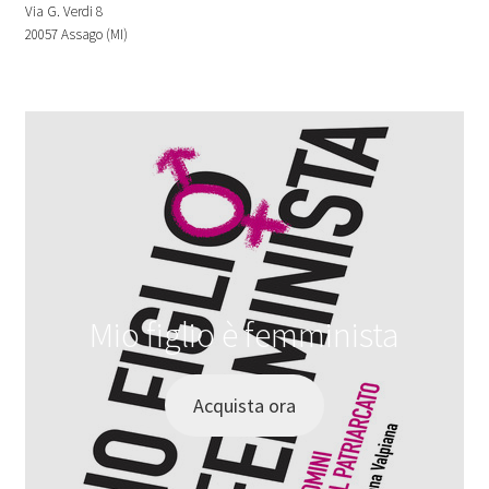
Via G. Verdi 8
20057 Assago (MI)
Mio figlio è femminista
Acquista ora