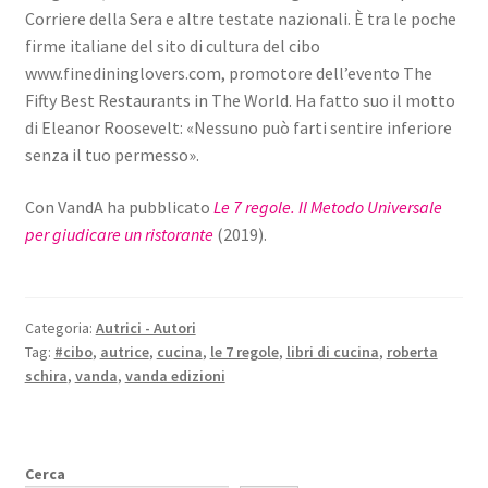
Corriere della Sera e altre testate nazionali. È tra le poche
firme italiane del sito di cultura del cibo
www.finedininglovers.com, promotore dell’evento The
Fifty Best Restaurants in The World. Ha fatto suo il motto
di Eleanor Roosevelt: «Nessuno può farti sentire inferiore
senza il tuo permesso».
Con VandA ha pubblicato
Le 7 regole. Il Metodo Universale
per giudicare un ristorante
(2019).
Categoria:
Autrici - Autori
Tag:
#cibo
,
autrice
,
cucina
,
le 7 regole
,
libri di cucina
,
roberta
schira
,
vanda
,
vanda edizioni
Cerca