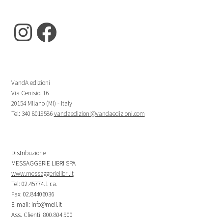
Instagram
Facebook
VandA edizioni
Via Cenisio, 16
20154 Milano (MI) - Italy
Tel: 340 8019586
vandaedizioni@vandaedizioni.com
Distribuzione
MESSAGGERIE LIBRI SPA
www.messaggerielibri.it
Tel: 02.45774.1 r.a.
Fax: 02.84406036
E-mail: info@meli.it
Ass. Clienti: 800.804.900