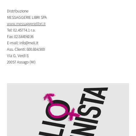
Distribuzione
MESSAGGERIE LIBRI SPA
www.messaggerielibri.it
Tel: 02.45774.1 r.a.
Fax: 02.84406036
E-mail: info@meli.it
Ass. Clienti: 800.804.900
Via G. Verdi 8
20057 Assago (MI)