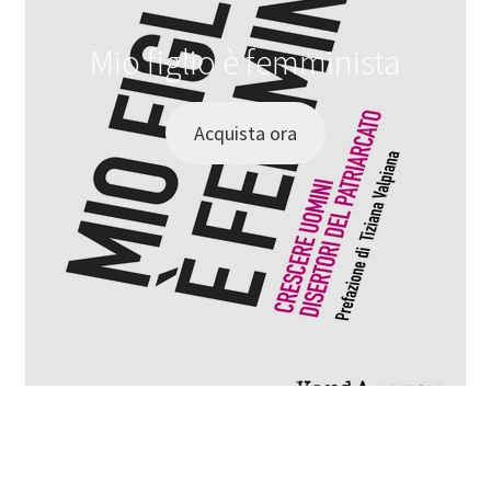
Mio figlio è femminista
Acquista ora