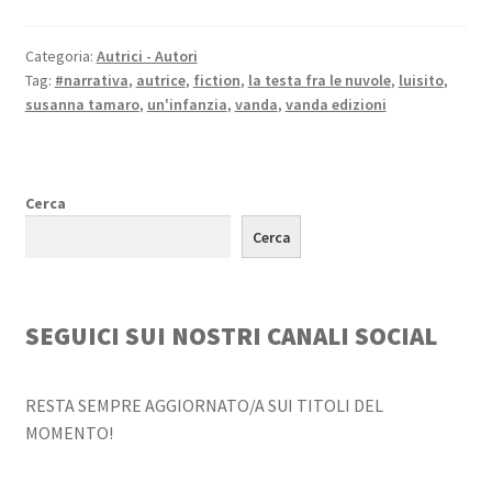
Categoria:
Autrici - Autori
Tag:
#narrativa
,
autrice
,
fiction
,
la testa fra le nuvole
,
luisito
,
susanna tamaro
,
un'infanzia
,
vanda
,
vanda edizioni
Cerca
Cerca
SEGUICI SUI NOSTRI CANALI SOCIAL
RESTA SEMPRE AGGIORNATO/A SUI TITOLI DEL
MOMENTO!