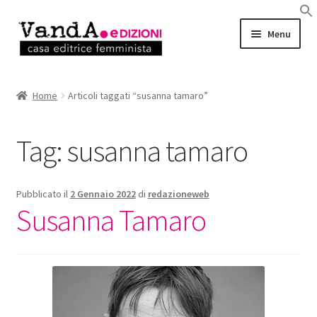
Vai
Vai
Menu
alla
al
navigazione
contenuto
LIBRI
Home
Articoli taggati “susanna tamaro”
EBOOK
Tag:
susanna tamaro
AUTRICI e AUTORI
EVENTI
Pubblicato il
2 Gennaio 2022
di
redazioneweb
Susanna Tamaro
RASSEGNA STAMPA
CHI SIAMO