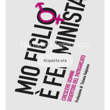
Mio figlio è femminista
Acquista ora