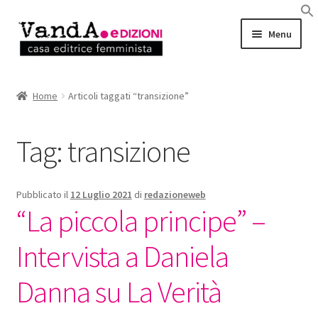
Vai
Vai
Menu
alla
al
navigazione
contenuto
LIBRI
Home
Articoli taggati “transizione”
EBOOK
Tag:
transizione
AUTRICI e AUTORI
EVENTI
Pubblicato il
12 Luglio 2021
di
redazioneweb
“La piccola principe” –
RASSEGNA STAMPA
Intervista a Daniela
CHI SIAMO
Danna su La Verità