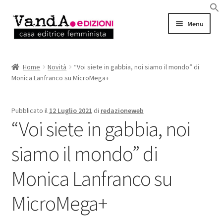
Vai
Vai
Menu
alla
al
navigazione
contenuto
LIBRI
Home
Novità
“Voi siete in gabbia, noi siamo il mondo” di
Monica Lanfranco su MicroMega+
EBOOK
AUTRICI e AUTORI
Pubblicato il
12 Luglio 2021
di
redazioneweb
“Voi siete in gabbia, noi
EVENTI
siamo il mondo” di
RASSEGNA STAMPA
Monica Lanfranco su
CHI SIAMO
MicroMega+