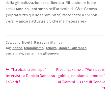
della globalizzazione neoliberista. Riflessioni e lotte –
scrive
Monica Lanfranco
nell’articolo “Il G8 di Genova
(soprattutto quello femminista) raccontato a chi non
c’era” – ancora attuali e più che mai necessarie.»
Categorie:
Novità
,
Rassegna Stampa
Tag:
donne
,
femminismo
,
genova
,
Monica Lanfranco
,
ventennale
,
ventennale g8 genova
Navigazione
Articolo
Articolo
“La piccola principe” –
Presentazione di “Voi siete in
precedente:
successivo:
Intervista a Daniela Danna su
gabbia, noi siamo il mondo”
articoli
La Verità
ai Giardini Luzzati di Genova