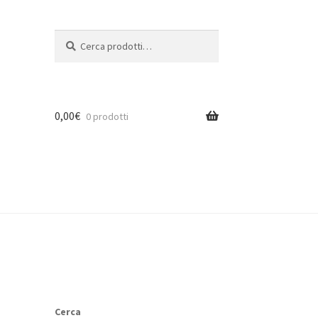
Cerca:
Cerca
0,00
€
0 prodotti
Cerca