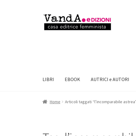
Vai
Vai
alla
al
navigazione
contenuto
LIBRI
EBOOK
AUTRICI e AUTORI
Home
Articoli taggati “l’incomparabile astrea