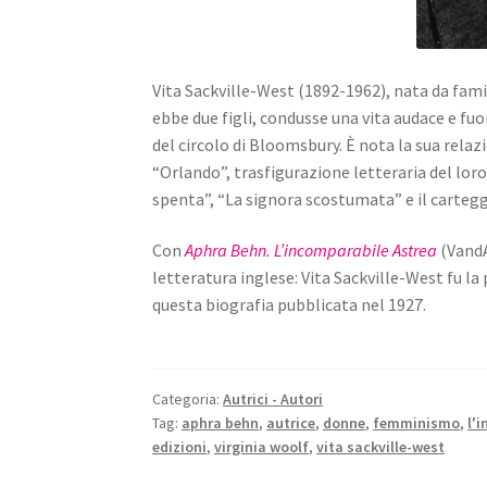
Vita Sackville-West (1892-1962), nata da fami
ebbe due figli, condusse una vita audace e fuo
del circolo di Bloomsbury. È nota la sua relaz
“Orlando”, trasfigurazione letteraria del loro
spenta”, “La signora scostumata” e il cartegg
Con
Aphra Behn. L’incomparabile Astrea
(VandA
letteratura inglese: Vita Sackville-West fu la
questa biografia pubblicata nel 1927.
Categoria:
Autrici - Autori
Tag:
aphra behn
,
autrice
,
donne
,
femminismo
,
l'
edizioni
,
virginia woolf
,
vita sackville-west