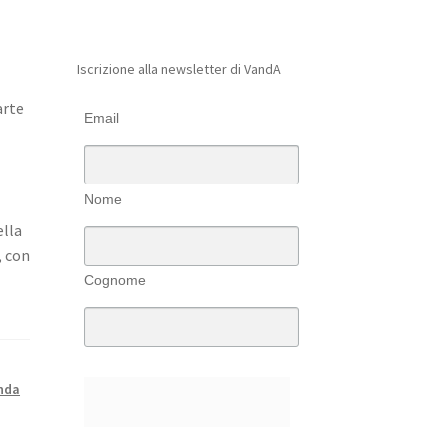
Iscrizione alla newsletter di VandA
i
arte
Email
Nome
ella
, con
Cognome
nda