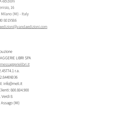
 edizioni
nisio, 16
Milano (MI) - Italy
340 8019586
edizioni@vandaedizioni.com
ibuzione
AGGERIE LIBRI SPA
essaggerielibri.it
2.45774.1 r.a.
02.84406036
l: info@meli.it
lienti: 800.804.900
 Verdi 8
 Assago (MI)