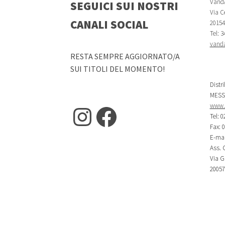
VandA
SEGUICI SUI NOSTRI
Via Ce
CANALI SOCIAL
20154 
Tel: 
vanda
RESTA SEMPRE AGGIORNATO/A
SUI TITOLI DEL MOMENTO!
Distr
MESS
www.m
Instagram
Facebook
Tel: 0
Fax: 
E-mai
Ass. C
Via G.
20057