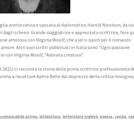
glia aristocratica e sposata al diplomatico Harold Nicolson, da cu
ri dagli schemi. Grande viaggiatrice e apprezzata scrittrice, fece p
ione amorosa con Virginia Woolf, che a lei si ispirò per il romanzo
 amore. Altri suoi scritti pubblicati in Italia sono “Ogni passione
io con Virginia Woolf, “Adorata creatura”.
 2021) ci racconta la storia della prima scrittrice professionista d
 prima a riscattare Aphra Behn dal disprezzo della critica misogina
incomparabile astrea
,
letteratura
,
letteratura inglese
,
poesia
,
vanda
,
va