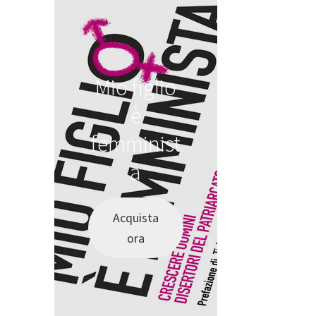
Mio figlio
è
femminist
a
Acquista
ora