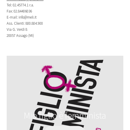
Tel: 02.45774.1 r.a.
Fax: 02.84406036
E-mail: info@meli.it
Ass. Clienti: 800.804.900
Via G. Verdi 8
20057 Assago (MI)
Mio figlio è femminista