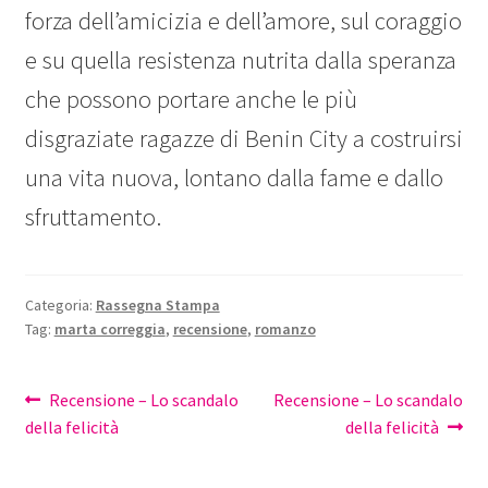
forza dell’amicizia e dell’amore, sul coraggio
e su quella resistenza nutrita dalla speranza
che possono portare anche le più
disgraziate ragazze di Benin City a costruirsi
una vita nuova, lontano dalla fame e dallo
sfruttamento.
Categoria:
Rassegna Stampa
Tag:
marta correggia
,
recensione
,
romanzo
Navigazione
Articolo
Articolo
Recensione – Lo scandalo
Recensione – Lo scandalo
precedente:
successivo:
della felicità
della felicità
articoli