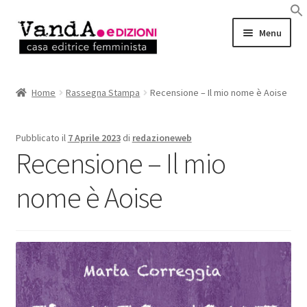
Vai
Vai
Menu
alla
al
navigazione
contenuto
LIBRI
Home
Rassegna Stampa
Recensione – Il mio nome è Aoise
EBOOK
Pubblicato il
7 Aprile 2023
di
redazioneweb
AUTRICI e AUTORI
Recensione – Il mio
EVENTI
nome è Aoise
RASSEGNA STAMPA
CHI SIAMO