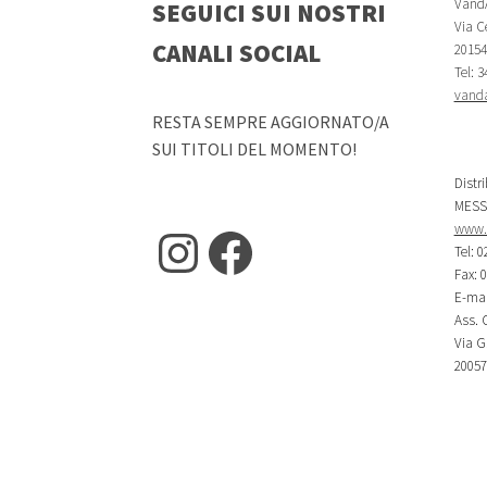
VandA
SEGUICI SUI NOSTRI
Via Ce
CANALI SOCIAL
20154 
Tel: 
vanda
RESTA SEMPRE AGGIORNATO/A
SUI TITOLI DEL MOMENTO!
Distr
MESS
www.m
Instagram
Facebook
Tel: 0
Fax: 
E-mai
Ass. C
Via G.
20057