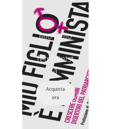
Mio figlio
è
femminist
a
Acquista
ora