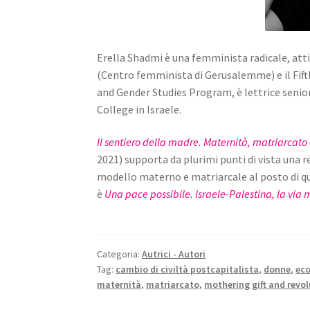
Erella Shadmi è una femminista radicale, attiv
(Centro femminista di Gerusalemme) e il Fif
and Gender Studies Program, è lettrice senior 
College in Israele.
Il sentiero della madre. Maternità, matriarcato
2021) supporta da plurimi punti di vista una r
modello materno e matriarcale al posto di que
è
Una pace possibile. Israele-Palestina, la via 
Categoria:
Autrici - Autori
Tag:
cambio di civiltà postcapitalista
,
donne
,
ec
maternità
,
matriarcato
,
mothering gift and revo