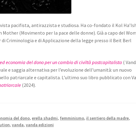
ista pacifista, antirazzista e studiosa. Ha co-fondato il Kol Ha’Is
th Mother (Movimento per la pace delle donne). Già a capo del Wo
di Criminologia e di Applicazione della legge presso il Beit Berl
 ed economia del dono per un cambio di civiltà postcapitalista
( Van
eale e saggia alternativa per l’evoluzione dell’umanità: un nuovo
llo patriarcale e capitalista. L’ultimo suo libro pubblicato con V
matriarcale
(2024).
onomia del dono
,
erella shadmi
,
femminismo
,
il sentiero della madre
,
lution
,
vanda
,
vanda edizioni