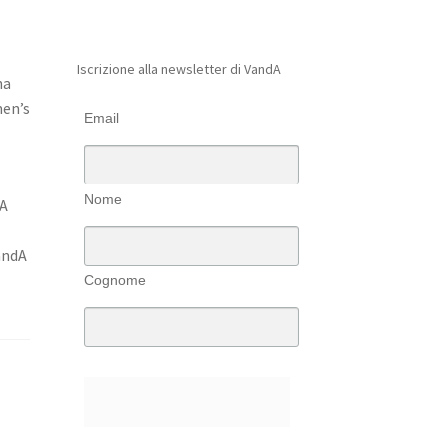
Iscrizione alla newsletter di VandA
ha
men’s
Email
Nome
dA
andA
Cognome