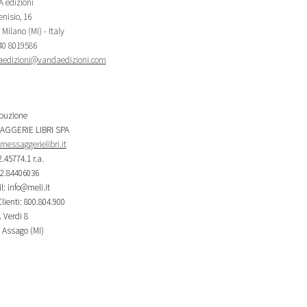
 edizioni
nisio, 16
Milano (MI) - Italy
340 8019586
edizioni@vandaedizioni.com
ibuzione
AGGERIE LIBRI SPA
essaggerielibri.it
2.45774.1 r.a.
02.84406036
l: info@meli.it
lienti: 800.804.900
 Verdi 8
 Assago (MI)