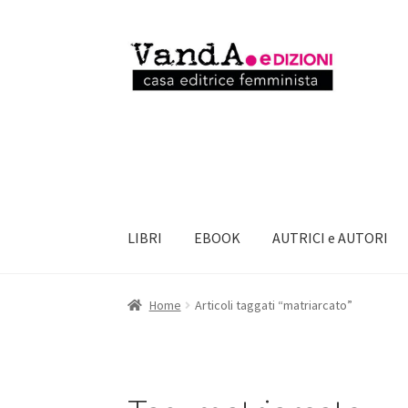
Vai
Vai
alla
al
navigazione
contenuto
LIBRI
EBOOK
AUTRICI e AUTORI
Home
Articoli taggati “matriarcato”