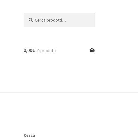
Cerca:
Cerca
0,00
€
0 prodotti
Cerca