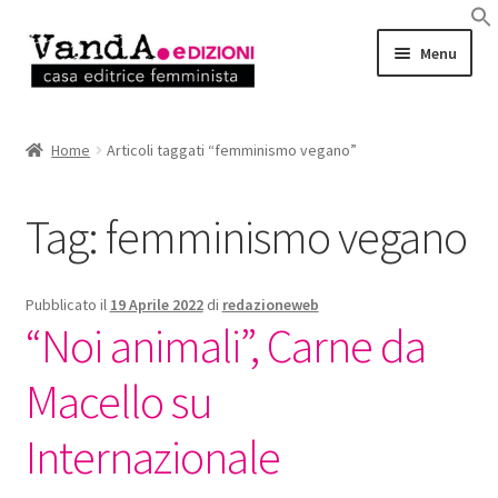
Vai
Vai
Menu
alla
al
navigazione
contenuto
LIBRI
Home
Articoli taggati “femminismo vegano”
EBOOK
Tag:
femminismo vegano
AUTRICI e AUTORI
EVENTI
Pubblicato il
19 Aprile 2022
di
redazioneweb
“Noi animali”, Carne da
RASSEGNA STAMPA
Macello su
CHI SIAMO
Internazionale