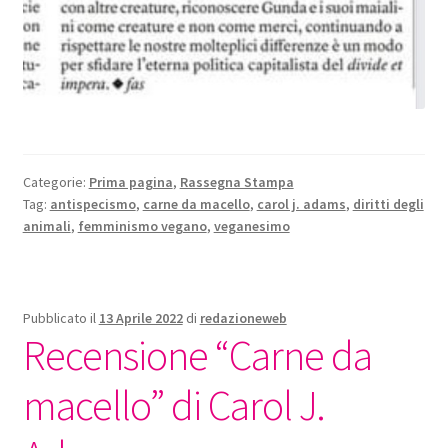
Categorie:
Prima pagina
,
Rassegna Stampa
Tag:
antispecismo
,
carne da macello
,
carol j. adams
,
diritti degli
animali
,
femminismo vegano
,
veganesimo
Pubblicato il
13 Aprile 2022
di
redazioneweb
Recensione “Carne da
macello” di Carol J.