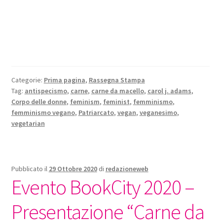
Categorie:
Prima pagina
,
Rassegna Stampa
Tag:
antispecismo
,
carne
,
carne da macello
,
carol j. adams
,
Corpo delle donne
,
feminism
,
feminist
,
femminismo
,
femminismo vegano
,
Patriarcato
,
vegan
,
veganesimo
,
vegetarian
Pubblicato il
29 Ottobre 2020
di
redazioneweb
Evento BookCity 2020 –
Presentazione “Carne da