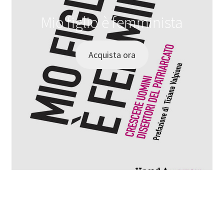
Mio figlio è femminista
Acquista ora