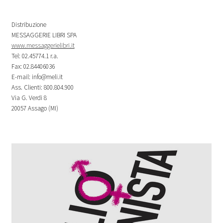
Distribuzione
MESSAGGERIE LIBRI SPA
www.messaggerielibri.it
Tel: 02.45774.1 r.a.
Fax: 02.84406036
E-mail: info@meli.it
Ass. Clienti: 800.804.900
Via G. Verdi 8
20057 Assago (MI)