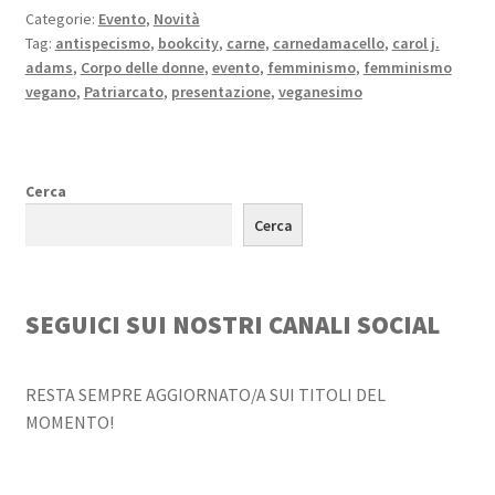
Categorie:
Evento
,
Novità
Tag:
antispecismo
,
bookcity
,
carne
,
carnedamacello
,
carol j.
adams
,
Corpo delle donne
,
evento
,
femminismo
,
femminismo
vegano
,
Patriarcato
,
presentazione
,
veganesimo
Cerca
Cerca
SEGUICI SUI NOSTRI CANALI SOCIAL
RESTA SEMPRE AGGIORNATO/A SUI TITOLI DEL
MOMENTO!