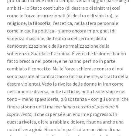
profondo richiede molto tempo. Nella maggior parte degli
ambiti – lo Stato costituito (di destra o di sinistra) così
come le forze insurrezionali (di destra o di sinistra), la
religione, la filosofia, l’estetica, nella sfera personale
come in quella politica – siamo ancora impregnati di
violenza maschile, dell’euforia del terrore, della
democratizzazione e della normalizzazione della
sofferenza. Guardate l’Ucraina. È vero che le donne hanno
fatto breccia nel potere, e ne hanno perfino in parte
cambiato il concetto. Ma le forze schierate contro di noi
sono passate al contrattacco (attualmente, si tratta della
destra violenta). Vedo la rivolta delle donne in Iran come
nettamente diversa, nelle tattiche, nella leadership e nel
tono – meno spavalderia, più sostanza – con gli uomini che
finora si sono uniti ma
non hanno cercato di prendere il
sopravvento
, il che di per sé è un enorme progresso. In
questa rivolta, oltre a rabbia e dolore, risuona anche una
nota di vera gioia. Ricordo in particolare un video di una