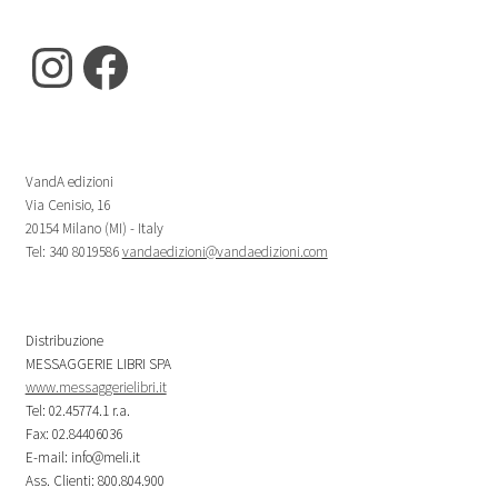
Instagram
Facebook
VandA edizioni
Via Cenisio, 16
20154 Milano (MI) - Italy
Tel: 340 8019586
vandaedizioni@vandaedizioni.com
Distribuzione
MESSAGGERIE LIBRI SPA
www.messaggerielibri.it
Tel: 02.45774.1 r.a.
Fax: 02.84406036
E-mail: info@meli.it
Ass. Clienti: 800.804.900