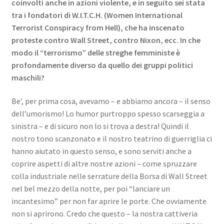
coinvolti anche in azioni violente, e in seguito sei stata
tra i fondatori di W.I.T.C.H. (Women International
Terrorist Conspiracy from Hell), che ha inscenato
proteste contro Wall Street, contro Nixon, ecc. In che
modo il “terrorismo” delle streghe femministe è
profondamente diverso da quello dei gruppi politici
maschili?
Be’, per prima cosa, avevamo – e abbiamo ancora – il senso
dell’umorismo! Lo humor purtroppo spesso scarseggia a
sinistra – e di sicuro non lo si trova a destra! Quindi il
nostro tono scanzonato e il nostro teatrino di guerriglia ci
hanno aiutato in questo senso, e sono serviti anche a
coprire aspetti di altre nostre azioni – come spruzzare
colla industriale nelle serrature della Borsa di Wall Street
nel bel mezzo della notte, per poi “lanciare un
incantesimo” per non far aprire le porte. Che ovviamente
non si aprirono. Credo che questo – la nostra cattiveria