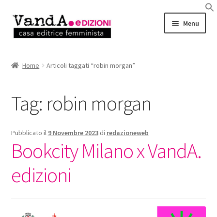
Vai
Vai
Menu
alla
al
navigazione
contenuto
LIBRI
Home
Articoli taggati “robin morgan”
EBOOK
Tag:
robin morgan
AUTRICI e AUTORI
EVENTI
Pubblicato il
9 Novembre 2023
di
redazioneweb
Bookcity Milano x VandA.
RASSEGNA STAMPA
edizioni
CHI SIAMO