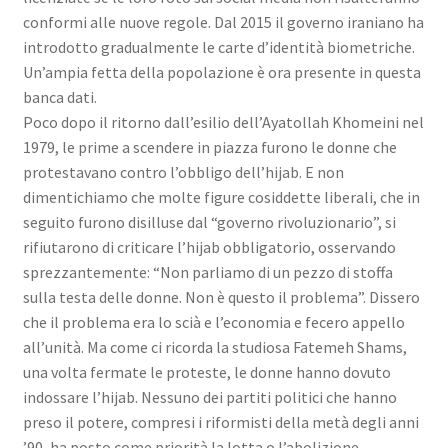
conformi alle nuove regole. Dal 2015 il governo iraniano ha
introdotto gradualmente le carte d’identità biometriche.
Un’ampia fetta della popolazione è ora presente in questa
banca dati.
Poco dopo il ritorno dall’esilio dell’Ayatollah Khomeini nel
1979, le prime a scendere in piazza furono le donne che
protestavano contro l’obbligo dell’hijab. E non
dimentichiamo che molte figure cosiddette liberali, che in
seguito furono disilluse dal “governo rivoluzionario”, si
rifiutarono di criticare l’hijab obbligatorio, osservando
sprezzantemente: “Non parliamo di un pezzo di stoffa
sulla testa delle donne. Non è questo il problema”. Dissero
che il problema era lo scià e l’economia e fecero appello
all’unità. Ma come ci ricorda la studiosa Fatemeh Shams,
una volta fermate le proteste, le donne hanno dovuto
indossare l’hijab. Nessuno dei partiti politici che hanno
preso il potere, compresi i riformisti della metà degli anni
’90, ha posto come priorità la lotta o l’abolizione