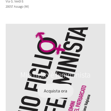
Via G. Verdi 8
20057 Assago (MI)
Mio figlio è femminista
Acquista ora