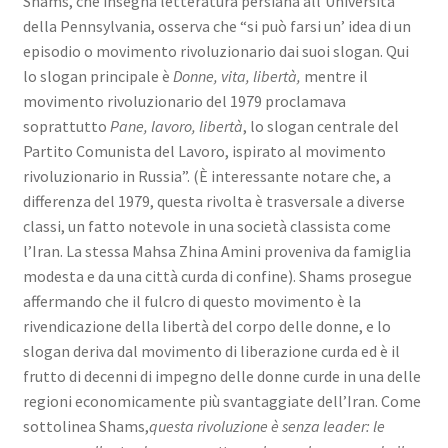
Shams, che insegna letteratura persiana all’Università
della Pennsylvania, osserva che “si può farsi un’ idea di un
episodio o movimento rivoluzionario dai suoi slogan. Qui
lo slogan principale è
Donne, vita, libertà,
mentre il
movimento rivoluzionario del 1979 proclamava
soprattutto
Pane, lavoro, libertà
, lo slogan centrale del
Partito Comunista del Lavoro, ispirato al movimento
rivoluzionario in Russia”. (È interessante notare che, a
differenza del 1979, questa rivolta è trasversale a diverse
classi, un fatto notevole in una società classista come
l’Iran. La stessa Mahsa Zhina Amini proveniva da famiglia
modesta e da una città curda di confine). Shams prosegue
affermando che il fulcro di questo movimento è la
rivendicazione della libertà del corpo delle donne, e lo
slogan deriva dal movimento di liberazione curda ed è il
frutto di decenni di impegno delle donne curde in una delle
regioni economicamente più svantaggiate dell’Iran. Come
sottolinea Shams,
questa rivoluzione è senza leader: le