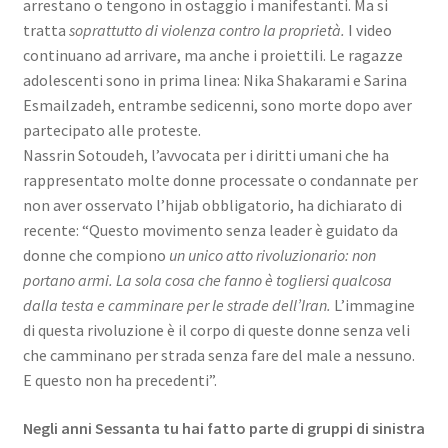
arrestano o tengono in ostaggio i manifestanti. Ma si
tratta
soprattutto di violenza contro la proprietà.
I video
continuano ad arrivare, ma anche i proiettili. Le ragazze
adolescenti sono in prima linea: Nika Shakarami e Sarina
Esmailzadeh, entrambe sedicenni, sono morte dopo aver
partecipato alle proteste.
Nassrin Sotoudeh, l’avvocata per i diritti umani che ha
rappresentato molte donne processate o condannate per
non aver osservato l’hijab obbligatorio, ha dichiarato di
recente: “Questo movimento senza leader è guidato da
donne che compiono
un unico atto rivoluzionario: non
portano armi. La sola cosa che fanno è togliersi qualcosa
dalla testa e camminare per le strade dell’Iran.
L’immagine
di questa rivoluzione è il corpo di queste donne senza veli
che camminano per strada senza fare del male a nessuno.
E questo non ha precedenti”.
Negli anni Sessanta tu hai fatto parte di gruppi di sinistra