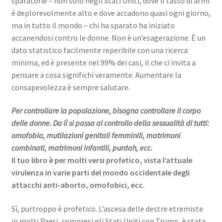
sparatorie – non solo negli Stati Uniti, dove il tasso di armi
è deplorevolmente alto e dove accadono quasi ogni giorno,
ma in tutto il mondo – chi ha sparato ha iniziato
accanendosi contro le donne. Non è un’esagerazione. È un
dato statistico facilmente reperibile con una ricerca
minima, ed è presente nel 99% dei casi, il che ci invita a
pensare a cosa significhi veramente. Aumentare la
consapevolezza è sempre salutare.
Per controllare la popolazione, bisogna controllare il corpo
delle donne. Da lì si passa al controllo della sessualità di tutti:
omofobia, mutilazioni genitali femminili, matrimoni
combinati, matrimoni infantili, purdah, ecc.
Il tuo libro è per molti versi profetico, vista l’attuale
virulenza in varie parti del mondo occidentale degli
attacchi anti-aborto, omofobici, ecc.
Sì, purtroppo è profetico. L’ascesa delle destre etremiste
in molti Paesi, compresi gli Stati Uniti con Trump, è stata