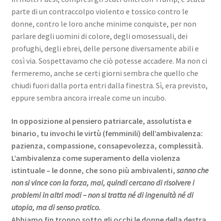
parte di un contraccolpo violento e tossico contro le
donne, contro le loro anche minime conquiste, per non
parlare degli uomini di colore, degli omosessuali, dei
profughi, degli ebrei, delle persone diversamente abili e
così via. Sospettavamo che ciò potesse accadere. Ma non ci
fermeremo, anche se certi giorni sembra che quello che
chiudi fuori dalla porta entri dalla finestra. Sì, era previsto,
eppure sembra ancora irreale come un incubo.
In opposizione al pensiero patriarcale, assolutista e
binario, tu invochi le virtù (femminili) dell’ambivalenza:
pazienza, compassione, consapevolezza, complessità.
L’ambivalenza come superamento della violenza
istintuale – le donne, che sono più ambivalenti,
sanno che
non si vince con la forza, mai, quindi cercano di risolvere i
problemi in altri modi – non si tratta né di ingenuità né di
utopia, ma di senso pratico.
Abbiamo fin troppo sotto gli occhi le donne della destra