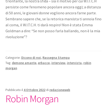
trionfante, la nostra sfida – sia il motivo per cui W.I.T.C.H
persiste come fenomeno popolare ancora oggi; a distanza
di 50 anni, le giovani donne vogliono ancora farne parte.
Sembrano sapere che, se la retorica marxista ti annoia fino
al coma, il W.I.T.C.H. ti darà respiro! Non è stata Emma
Goldman a dire: “Se non posso farla ballando, non è la mia
rivoluzione”?
Categorie:
Dicono di noi
,
Rassegna Stampa
Tag:
demone amante
,
erbacce
,
interview
,
intervista
,
robin
morgan
Pubblicato il
4 Ottobre 2022
di
redazioneweb
Robin Morgan