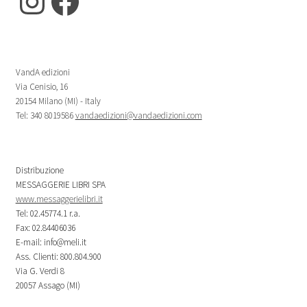
Instagram
Facebook
VandA edizioni
Via Cenisio, 16
20154 Milano (MI) - Italy
Tel: 340 8019586
vandaedizioni@vandaedizioni.com
Distribuzione
MESSAGGERIE LIBRI SPA
www.messaggerielibri.it
Tel: 02.45774.1 r.a.
Fax: 02.84406036
E-mail: info@meli.it
Ass. Clienti: 800.804.900
Via G. Verdi 8
20057 Assago (MI)