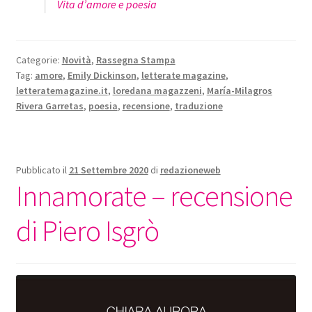
Vita d’amore e poesia
Categorie:
Novità
,
Rassegna Stampa
Tag:
amore
,
Emily Dickinson
,
letterate magazine
,
letteratemagazine.it
,
loredana magazzeni
,
María-Milagros
Rivera Garretas
,
poesia
,
recensione
,
traduzione
Pubblicato il
21 Settembre 2020
di
redazioneweb
Innamorate – recensione
di Piero Isgrò