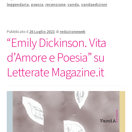
leggendaria
,
poesia
,
recensione
,
vanda
,
vandaedizioni
Pubblicato il
26 Luglio 2021
di
redazioneweb
“Emily Dickinson. Vita
d’Amore e Poesia” su
Letterate Magazine.it