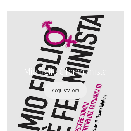
Mio figlio è femminista
Acquista ora