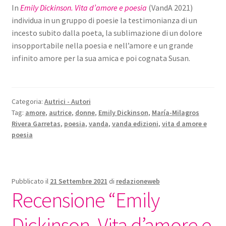
In
Emily Dickinson. Vita d’amore e poesia
(VandA 2021)
individua in un gruppo di poesie la testimonianza di un
incesto subito dalla poeta, la sublimazione di un dolore
insopportabile nella poesia e nell’amore e un grande
infinito amore per la sua amica e poi cognata Susan.
Categoria:
Autrici - Autori
Tag:
amore
,
autrice
,
donne
,
Emily Dickinson
,
María-Milagros
Rivera Garretas
,
poesia
,
vanda
,
vanda edizioni
,
vita d amore e
poesia
Pubblicato il
21 Settembre 2021
di
redazioneweb
Recensione “Emily
Dickinson. Vita d’amore e