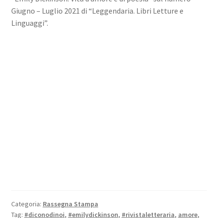
Giugno – Luglio 2021 di “Leggendaria. Libri Letture e
Linguaggi”.
Categoria:
Rassegna Stampa
Tag:
#diconodinoi
,
#emilydickinson
,
#rivistaletteraria
,
amore
,